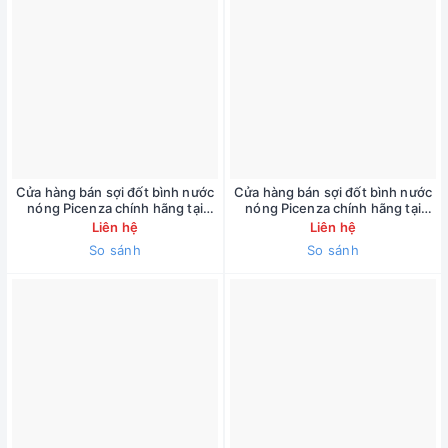
Cửa hàng bán sợi đốt bình nước
Cửa hàng bán sợi đốt bình nước
nóng Picenza chính hãng tại
nóng Picenza chính hãng tại
đường Phạm Văn Đồng ( bảo
đường An Dương Vương ( bảo
Liên hệ
Liên hệ
hành 1 năm ) 090.222.3455
hành 1 năm ) 090.222.3455
So sánh
So sánh