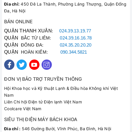
VẬT TƯ ĐIỆN LẠNH BÁCH KHOA CS2
Đia chỉ:
450 Đê La Thành, Phường Láng Thượng, Quận Đống
Đa, Hà Nội
BÁN ONLINE
QUẬN THANH XUÂN
:
024.39.13.19.77
QUẬN
BẮC TỪ LIÊM:
024.39.16.16.78
QUẬN
ĐỐNG ĐA:
024.35.20.20.20
QUẬN
HOÀN KIẾM:
090.344.5821
ĐƠN VỊ BẢO TRỢ TRUYỀN THÔNG
Hội Khoa học và Kỹ thuật Lạnh & Điều hòa Không khí Việt
Nam
Liên Chi hội Điện tử Điện lạnh Việt Nam
Coolcare Việt Nam
SIÊU THỊ ĐIỆN MÁY BÁCH KHOA