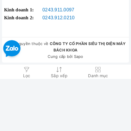
Đia chỉ :
546 Đường Bười, Vĩnh Phúc, Ba Đình, Hà Nội
Kinh doanh 1:
0243.911.0097
Kinh doanh 2:
0243.912.0210
© Bản quyền thuộc về
CÔNG TY CỔ PHẦN SIÊU THỊ ĐIỆN MÁY
BÁCH KHOA
Cung cấp bởi
Sapo
Lọc
Sắp xếp
Danh mục
So sánh