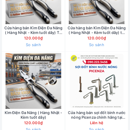
Cửa hàng bán Kìm Điện Đa Năng
Cửa hàng bán Kìm Điện Đa Năng
( Hàng Nhật - Kèm tuốt dây) Tại
( Hàng Nhật - Kèm tuốt dây) tại
đường Bưởi - 0902223456
Hà Nội 0902223456
120.000₫
120.000₫
So sánh
So sánh
Kìm Điện Đa Năng ( Hàng Nhật -
Cửa hàng bán sợi đốt bình nước
Kèm tuốt dây)
nóng Picenza chính hãng tại
đường Xuân Thủy ( bảo hành 1
120.000₫
Liên hệ
năm ) 090.222.3455
So sánh
So sánh