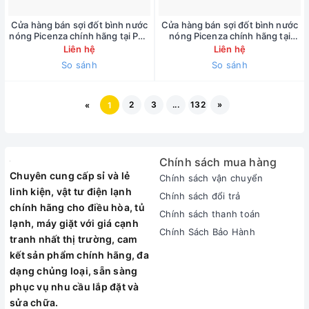
Cửa hàng bán sợi đốt bình nước
Cửa hàng bán sợi đốt bình nước
nóng Picenza chính hãng tại Phố
nóng Picenza chính hãng tại
Lý Nam Đế ( bảo hành 1 năm )
đường Nguyễn Khánh Toàn ( bảo
Liên hệ
Liên hệ
090.222.3455
hành 1 năm ) 090.222.3455
So sánh
So sánh
2
3
...
132
»
«
1
Chính sách mua hàng
Chính sách vận chuyển
Chuyên cung cấp sỉ và lẻ
Chính sách đổi trả
linh kiện, vật tư điện lạnh
Chính sách thanh toán
chính hãng cho điều hòa, tủ
Chính Sách Bảo Hành
lạnh, máy giặt với giá cạnh
tranh nhất thị trường, cam
kết sản phẩm chính hãng, đa
dạng chủng loại, sẵn sàng
phục vụ nhu cầu lắp đặt và