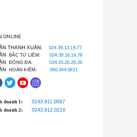
N ONLINE
ẬN THANH XUÂN
:
024.39.13.19.77
ẬN
BẮC TỪ LIÊM:
024.39.16.16.78
ẬN
ĐỐNG ĐA:
024.35.20.20.20
ẬN
HOÀN KIẾM:
090.344.5821
h doanh 1:
0243.911.0097
h doanh 2:
0243.912.0210