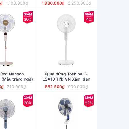
hãng
0₫
1.100.000₫
1.980.000₫
2.250.000₫
30%
4%
đứng Nanoco
Quạt đứng Toshiba F-
(Màu trắng ngà)
LSA10(H/k)VN Xám, đen
0₫
710.000₫
862.500₫
900.000₫
30%
22%