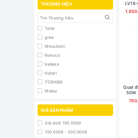
LV16-RV 
THƯƠNG HIỆU
1.850
Tefar
gree
Mitsubishi
Nanoco
kadeka
Hatari
TOSHIBA
Quạt đ
Midea
50W 
Media
760
PANASONIC
GIÁ SẢN PHẨM
Giá dưới 100.000đ
100.000đ - 200.000đ