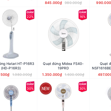
845.000₫
980.000₫
990.00
22%
16%
ứng Hatari HT-P16R3
Quạt đứng Midea FS40-
Quạt 
(HD-P16R3)
19PRD
NSF1616BE 
.500₫
1.980.000₫
1.350.000₫
1.600.000₫
497.00
30%
30%