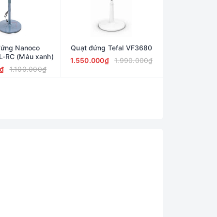
đứng Nanoco
Quạt đứng Tefal VF3680
-RC (Màu xanh)
1.550.000₫
1.990.000₫
₫
1.100.000₫