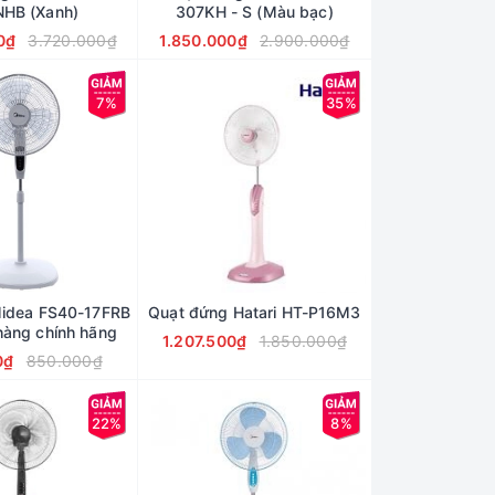
HB (Xanh)
307KH - S (Màu bạc)
0₫
3.720.000₫
1.850.000₫
2.900.000₫
7%
35%
Midea FS40-17FRB
Quạt đứng Hatari HT-P16M3
 hàng chính hãng
1.207.500₫
1.850.000₫
0₫
850.000₫
22%
8%