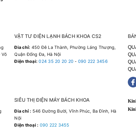
VẬT TƯ ĐIỆN LẠNH BÁCH KHOA CS2
BÁ
ng
Đia chỉ:
450 Đê La Thành, Phường Láng Thượng,
QU
 Võ
Quận Đống Đa, Hà Nội
QU
Điện thoại
:
024 35 20 20 20
-
090 222 3456
QU
QU
SIÊU THỊ ĐIỆN MÁY BÁCH KHOA
Kin
Kin
g
Đia chỉ :
546 Đường Bười, Vĩnh Phúc, Ba Đình, Hà
Nội
Điện thoại :
090 222 3455