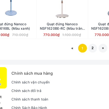
ạt đứng Nanoco
Quạt đứng Nanoco
Quạt 
616BL (Màu xanh)
NSF1620BE-RC (Màu trắng
NSF1620BL
ngà)
.000₫
710.000₫
770.000₫
1.100.000₫
770.000
2
»
«
1
Chính sách mua hàng
Chính sách vận chuyển
Chính sách đổi trả
t
Chính sách thanh toán
n
Chính Sách Bảo Hành
ng