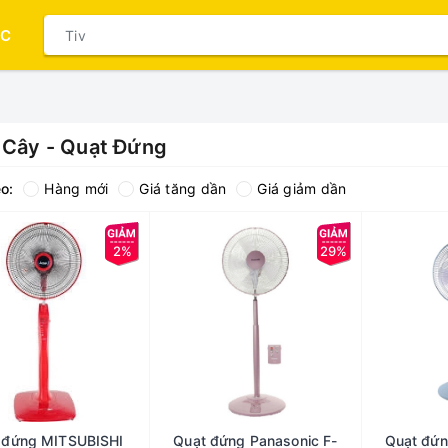
ỤC
 Cây - Quạt Đứng
o:
Hàng mới
Giá tăng dần
Giá giảm dần
2%
29%
 đứng MITSUBISHI
Quạt đứng Panasonic F-
Quạt đứn