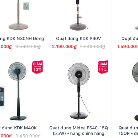
ứng KDK N30NH Đồng
Quạt đứng KDK P40V
Quạt đ
.000₫
3.540.000₫
2.190.000₫
2.540.000₫
1.590.00
13%
14%
t đứng KDK M40K
Quạt đứng Midea FS40-15Q
Quạt đứn
(55W) - hàng chính hãng
15QR - đ
.000₫
3.450.000₫