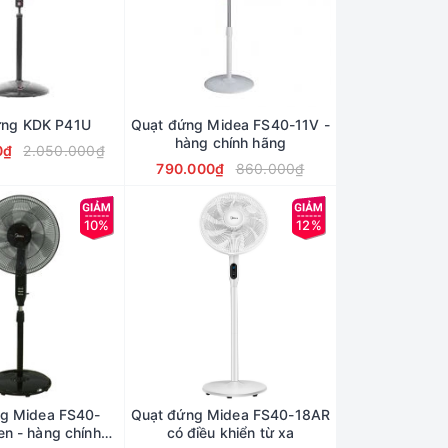
ứng KDK P41U
Quạt đứng Midea FS40-11V -
hàng chính hãng
0₫
2.050.000₫
790.000₫
860.000₫
10%
12%
g Midea FS40-
Quạt đứng Midea FS40-18AR
en - hàng chính
có điều khiển từ xa