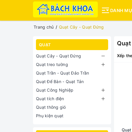
DANH M
Trang chủ
Quạt Cây - Quạt Đứng
Quạt
QUẠT
Xếp the
Quạt Cây - Quạt Đứng
Quạt treo tường
Quạt Trần - Quạt Đảo Trần
Quạt Để Bàn - Quạt Tản
Quạt Công Nghiệp
Quạt tích điện
Quạt thông gió
Phụ kiện quạt
Quạt