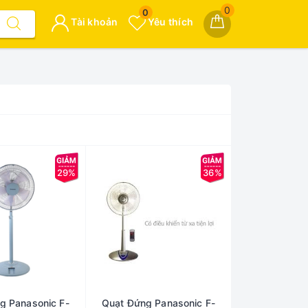
0
0
Tài khoản
Yêu thích
29%
36%
g Panasonic F-
Quạt Đứng Panasonic F-