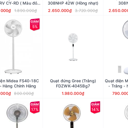
CY-RD ( Màu đỏ
308NHP 42W (Hồng nhạt)
308N
đậm)
.000₫
1.890.000₫
2.650.000₫
3.720.000₫
2.650.00
5%
iện Midea FS40-18C
Quạt đứng Gree (Trắng)
Quạt điện 
- Hàng Chính Hãng
FDZWK-4045Bg7
- Trắng -
.000₫
800.000₫
1.980.000₫
790.00
17%
14%