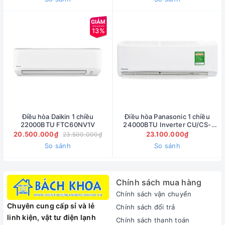
13%
Điều hòa Daikin 1 chiều
Điều hòa Panasonic 1 chiều
22000BTU FTC60NV1V
24000BTU Inverter CU/CS-
PU24UKH-8
20.500.000₫
23.100.000₫
23.500.000₫
So sánh
So sánh
Chính sách mua hàng
Chính sách vận chuyển
Chuyên cung cấp sỉ và lẻ
Chính sách đổi trả
linh kiện, vật tư điện lạnh
Chính sách thanh toán