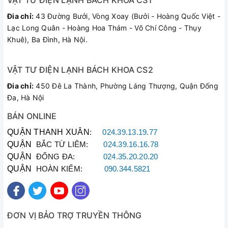
VẬT TƯ ĐIỆN LẠNH BÁCH KHOA CS1
Đia chỉ:
43 Đường Bưởi, Vòng Xoay (Bưởi - Hoàng Quốc Việt -
Lạc Long Quân - Hoàng Hoa Thám - Võ Chí Công - Thụy
Khuê), Ba Đình, Hà Nội.
VẬT TƯ ĐIỆN LẠNH BÁCH KHOA CS2
Đia chỉ:
450 Đê La Thành, Phường Láng Thượng, Quận Đống
Đa, Hà Nội
BÁN ONLINE
QUẬN THANH XUÂN
:
024.39.13.19.77
QUẬN
BẮC TỪ LIÊM:
024.39.16.16.78
QUẬN
ĐỐNG ĐA:
024.35.20.20.20
QUẬN
HOÀN KIẾM:
090.344.5821
ĐƠN VỊ BẢO TRỢ TRUYỀN THÔNG