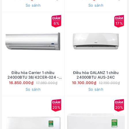
lắp đặt
So sánh
So sánh
6%
17%
Điều hòa Carrier 1 chiều
Điều hòa GALANZ 1 chiều
24000BTU 38/42CER-024 -
24000BTU AUS-24C
Tặng công lắp đặt
16.850.000₫
10.100.000₫
17.980.000₫
12.190.000₫
So sánh
So sánh
20%
20%