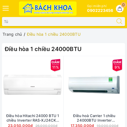
0
Gọi miễn phí
0902223456
Trang chủ
Điều hòa 1 chiều 24000BTU
Điều hòa 1 chiều 24000BTU
11%
9%
Điều hòa Hitachi 24000 BTU 1
Điều hoà Carrier 1 chiều
chiều Inverter RAS-XJ24CKV
24000BTU Inverter
gas R-32
38/42GCVBE024 - Tặng công
23.050.000₫
17.350.000₫
26.000.000₫
19.000.000₫