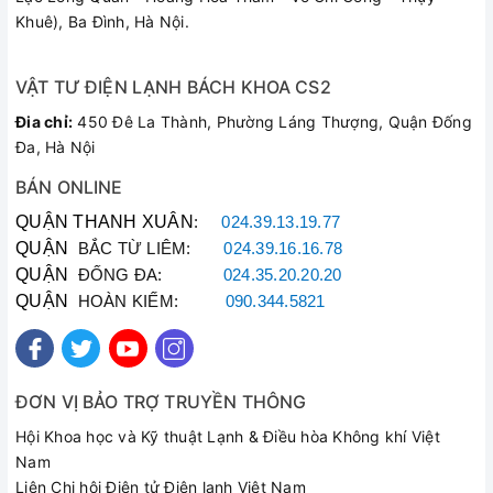
Khuê), Ba Đình, Hà Nội.
VẬT TƯ ĐIỆN LẠNH BÁCH KHOA CS2
Đia chỉ:
450 Đê La Thành, Phường Láng Thượng, Quận Đống
Đa, Hà Nội
BÁN ONLINE
QUẬN THANH XUÂN
:
024.39.13.19.77
QUẬN
BẮC TỪ LIÊM:
024.39.16.16.78
QUẬN
ĐỐNG ĐA:
024.35.20.20.20
QUẬN
HOÀN KIẾM:
090.344.5821
ĐƠN VỊ BẢO TRỢ TRUYỀN THÔNG
Hội Khoa học và Kỹ thuật Lạnh & Điều hòa Không khí Việt
Nam
Liên Chi hội Điện tử Điện lạnh Việt Nam