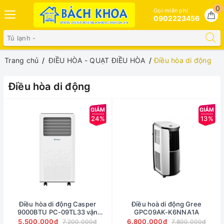
0
Gọi miễn phí
0902223456
Trang chủ
ĐIỀU HÒA - QUẠT ĐIỀU HÒA
Điều hòa di động
Điều hòa di động
24%
13%
Điều hòa di động Casper
Điều hoà di động Gree
9000BTU PC-09TL33 vận
GPC09AK-K6NNA1A
chuyển miễn phí trên địa bàn Hà
5.500.000₫
6.800.000₫
7.200.000₫
7.800.000₫