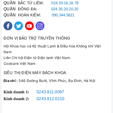
QUẬN
BẮC TỪ LIÊM:
024.39.16.16.78
QUẬN
ĐỐNG ĐA:
024.35.20.20.20
QUẬN
HOÀN KIẾM:
090.344.5821
ĐƠN VỊ BẢO TRỢ TRUYỀN THÔNG
Hội Khoa học và Kỹ thuật Lạnh & Điều hòa Không khí Việt
Nam
Liên Chi hội Điện tử Điện lạnh Việt Nam
Coolcare Việt Nam
SIÊU THỊ ĐIỆN MÁY BÁCH KHOA
Đia chỉ :
546 Đường Bười, Vĩnh Phúc, Ba Đình, Hà Nội
Kinh doanh 1:
0243.911.0097
Kinh doanh 2:
0243.912.0210