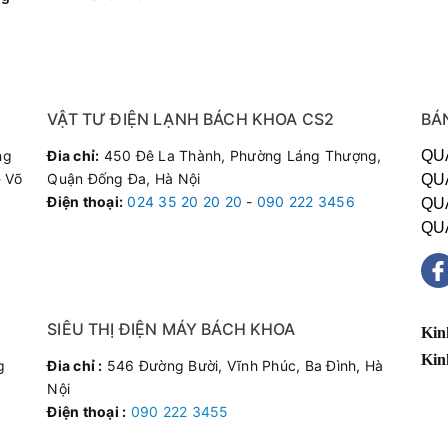
VẬT TƯ ĐIỆN LẠNH BÁCH KHOA CS2
BÁ
ng
Đia chỉ:
450 Đê La Thành, Phường Láng Thượng,
QU
 Võ
Quận Đống Đa, Hà Nội
QU
Điện thoại
:
024 35 20 20 20
-
090 222 3456
QU
QU
SIÊU THỊ ĐIỆN MÁY BÁCH KHOA
Kin
Kin
g
Đia chỉ :
546 Đường Bười, Vĩnh Phúc, Ba Đình, Hà
Nội
Điện thoại :
090 222 3455