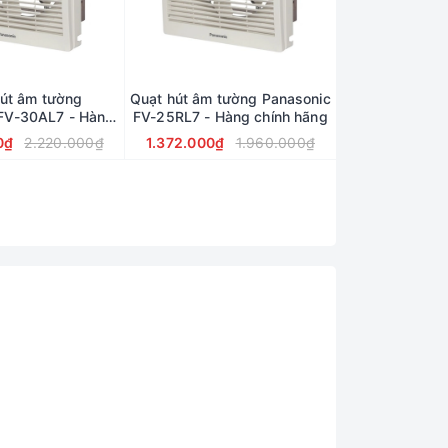
út âm tường
Quạt hút âm tường Panasonic
FV-30AL7 - Hàng
FV-25RL7 - Hàng chính hãng
ính Hãng
0₫
2.220.000₫
1.372.000₫
1.960.000₫