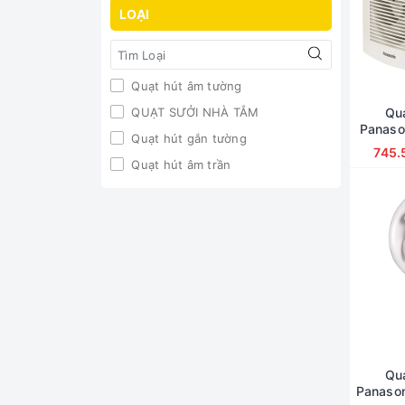
Giá trên 10.000.000đ
LOẠI
Quạt hút âm tường
QUẠT SƯỞI NHÀ TẮM
Quạ
Panaso
Quạt hút gắn tường
745.
Quạt hút âm trần
Quạ
Panaso