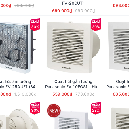
FV-20CUT1
.000₫
790.000₫
693.00
690.000₫
990.000₫
30%
30%
ạt hút âm tường
Quạt hút gắn tường
Quạt h
nic FV-25AUF1 (34W)
Panasonic FV-10EGS1 - Hàng
Panasonic 
Hàng chính hãng
nhập khẩu
ch
.000₫
1.510.000₫
539.000₫
770.000₫
685.00
30%
28%