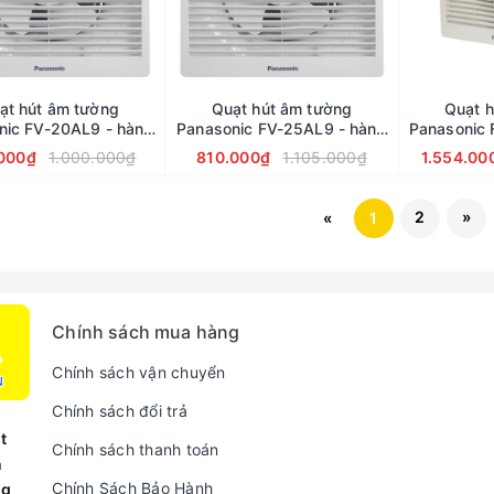
ạt hút âm tường
Quạt hút âm tường
Quạt h
nic FV-20AL9 - hàng
Panasonic FV-25AL9 - hàng
Panasonic 
chính hãng
nhập khẩu
Ch
000₫
1.000.000₫
810.000₫
1.105.000₫
1.554.00
2
»
«
1
Chính sách mua hàng
Chính sách vận chuyển
Chính sách đổi trả
t
Chính sách thanh toán
n
Chính Sách Bảo Hành
ng