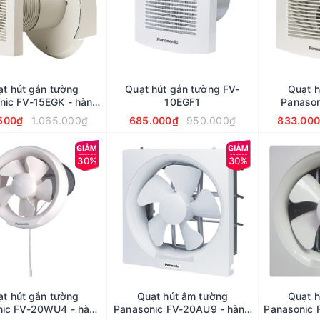
t hút gắn tường
Quạt hút gắn tường FV-
Quạt h
nic FV-15EGK - hàng
10EGF1
Panason
chính hãng
500₫
1.065.000₫
685.000₫
950.000₫
833.00
30%
30%
t hút gắn tường
Quạt hút âm tường
Quạt h
nic FV-20WU4 - hàng
Panasonic FV-20AU9 - hàng
Panasonic 