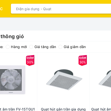
ỤC
 thông gió
o:
Hàng mới
Giá tăng dần
Giá giảm dần
30%
30%
t âm trần FV-15TGU1
Quạt hút gắn trần gia dụng
Quạt hút â