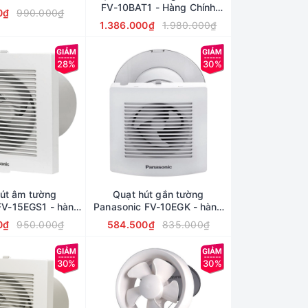
FV-10BAT1 - Hàng Chính
0₫
990.000₫
Hãng
1.386.000₫
1.980.000₫
28%
30%
út âm tường
Quạt hút gắn tường
FV-15EGS1 - hàng
Panasonic FV-10EGK - hàng
ính hãng
Chính Hãng
0₫
950.000₫
584.500₫
835.000₫
30%
30%