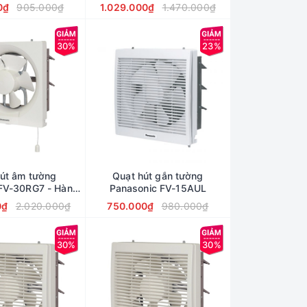
ập khẩu
0₫
905.000₫
1.029.000₫
1.470.000₫
30%
23%
út âm tường
Quạt hút gắn tường
FV-30RG7 - Hàng
Panasonic FV-15AUL
ính hãng
0₫
2.020.000₫
750.000₫
980.000₫
30%
30%