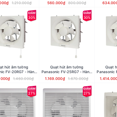
nhập khẩu
chính hãng
nh
.000₫
1.210.000₫
560.000₫
800.000₫
634.00
30%
30%
ạt hút âm tường
Quạt hút âm tường
Quạt h
nic FV-20RG7 - Hàng
Panasonic FV-25RG7 - Hàng
Panasonic 
chính hãng
Chính Hãng
ch
.000₫
1.460.000₫
1.169.000₫
1.670.000₫
1.414.00
27%
27%