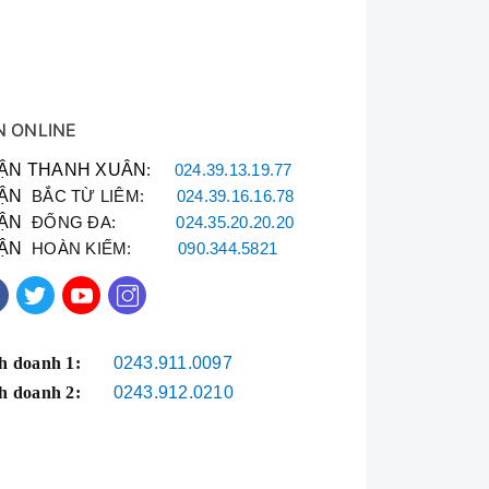
N ONLINE
ẬN THANH XUÂN
:
024.39.13.19.77
ẬN
BẮC TỪ LIÊM:
024.39.16.16.78
ẬN
ĐỐNG ĐA:
024.35.20.20.20
ẬN
HOÀN KIẾM:
090.344.5821
h doanh 1:
0243.911.0097
h doanh 2:
0243.912.0210