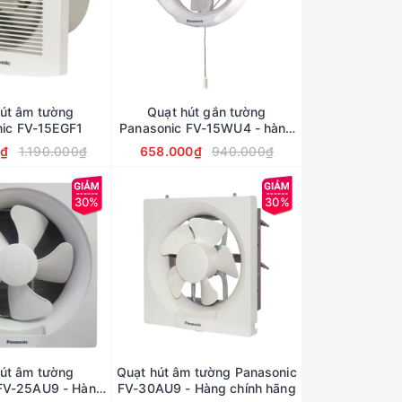
út âm tường
Quạt hút gắn tường
ic FV-15EGF1
Panasonic FV-15WU4 - hàng
nhập khẩu
0₫
1.190.000₫
658.000₫
940.000₫
30%
30%
út âm tường
Quạt hút âm tường Panasonic
FV-25AU9 - Hàng
FV-30AU9 - Hàng chính hãng