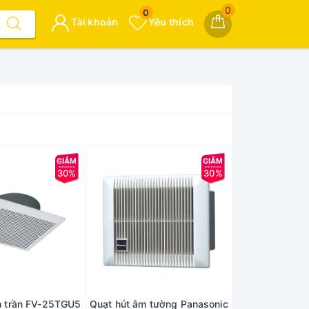
0
0
Tài khoản
Yêu thích
30%
30%
m trần FV-25TGU5
Quạt hút âm tường Panasonic