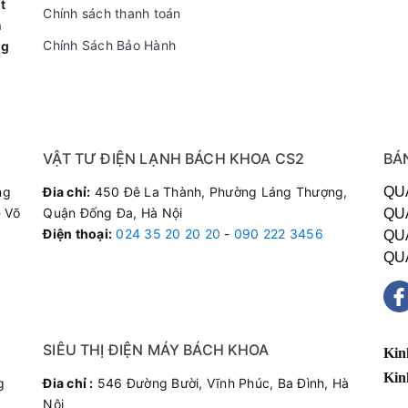
t
Chính sách thanh toán
n
Chính Sách Bảo Hành
ng
VẬT TƯ ĐIỆN LẠNH BÁCH KHOA CS2
BÁ
ng
Đia chỉ:
450 Đê La Thành, Phường Láng Thượng,
QU
 Võ
Quận Đống Đa, Hà Nội
QU
Điện thoại
:
024 35 20 20 20
-
090 222 3456
QU
QU
SIÊU THỊ ĐIỆN MÁY BÁCH KHOA
Kin
Kin
g
Đia chỉ :
546 Đường Bười, Vĩnh Phúc, Ba Đình, Hà
Nội