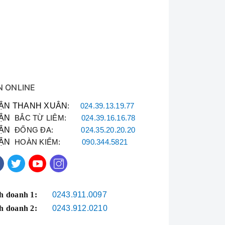
N ONLINE
ẬN THANH XUÂN
:
024.39.13.19.77
ẬN
BẮC TỪ LIÊM:
024.39.16.16.78
ẬN
ĐỐNG ĐA:
024.35.20.20.20
ẬN
HOÀN KIẾM:
090.344.5821
h doanh 1:
0243.911.0097
h doanh 2:
0243.912.0210