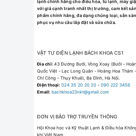
lạnh chính hãng cho điều hòa, tủ lạnh, máy giặ
với giá cạnh tranh nhất thị trường, cam kết sả
phẩm chính hãng, đa dạng chủng loại, sẵn sà
phục vụ nhu cầu lắp đặt và sửa chữa.
VẬT TƯ ĐIỆN LẠNH BÁCH KHOA CS1
Đia chỉ:
43 Đường Bưởi, Vòng Xoay (Bưởi - Hoà
Quốc Việt - Lạc Long Quân - Hoàng Hoa Thám -
Chí Công - Thụy Khuê), Ba Đình, Hà Nội.
Điện thoại
:
024 35 20 20 20
-
090 222 3456
Email:
bachkhoa23nkt@gmail.com
ĐƠN VỊ BẢO TRỢ TRUYỀN THÔNG
Hội Khoa học và Kỹ thuật Lạnh & Điều hòa Khôn
khí Việt Nam