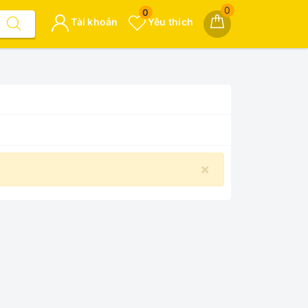
0
0
Tài khoản
Yêu thích
×