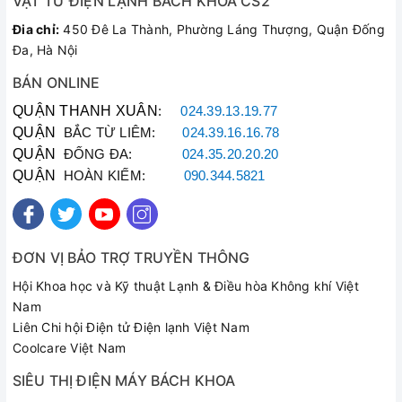
VẬT TƯ ĐIỆN LẠNH BÁCH KHOA CS2
Đia chỉ:
450 Đê La Thành, Phường Láng Thượng, Quận Đống
Đa, Hà Nội
BÁN ONLINE
QUẬN THANH XUÂN
:
024.39.13.19.77
QUẬN
BẮC TỪ LIÊM:
024.39.16.16.78
QUẬN
ĐỐNG ĐA:
024.35.20.20.20
QUẬN
HOÀN KIẾM:
090.344.5821
ĐƠN VỊ BẢO TRỢ TRUYỀN THÔNG
Hội Khoa học và Kỹ thuật Lạnh & Điều hòa Không khí Việt
Nam
Liên Chi hội Điện tử Điện lạnh Việt Nam
Coolcare Việt Nam
SIÊU THỊ ĐIỆN MÁY BÁCH KHOA