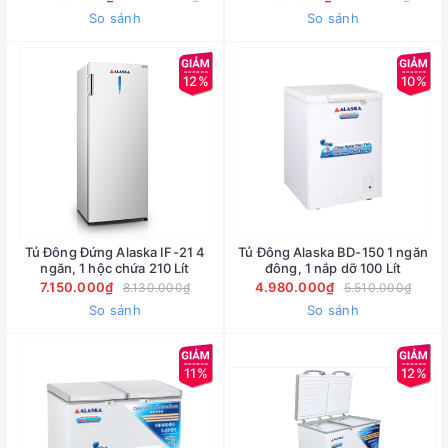
So sánh
So sánh
12%
10%
Tủ Đông Đứng Alaska IF-21 4
Tủ Đông Alaska BD-150 1 ngăn
ngăn, 1 hộc chứa 210 Lít
đông, 1 nắp dỡ 100 Lít
7.150.000₫
4.980.000₫
8.130.000₫
5.510.000₫
So sánh
So sánh
11%
12%