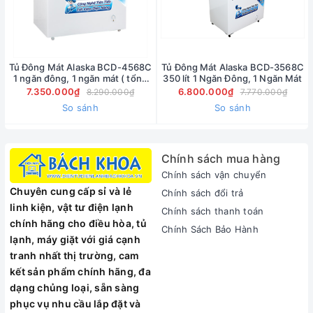
Tủ Đông Mát Alaska BCD-4568C
Tủ Đông Mát Alaska BCD-3568C
1 ngăn đông, 1 ngăn mát ( tổng
350 lít 1 Ngăn Đông, 1 Ngăn Mát
450 Lít, thực 282 Lít)
7.350.000₫
6.800.000₫
8.290.000₫
7.770.000₫
So sánh
So sánh
Chính sách mua hàng
Chính sách vận chuyển
Chuyên cung cấp sỉ và lẻ
Chính sách đổi trả
linh kiện, vật tư điện lạnh
Chính sách thanh toán
chính hãng cho điều hòa, tủ
Chính Sách Bảo Hành
lạnh, máy giặt với giá cạnh
tranh nhất thị trường, cam
kết sản phẩm chính hãng, đa
dạng chủng loại, sẵn sàng
phục vụ nhu cầu lắp đặt và