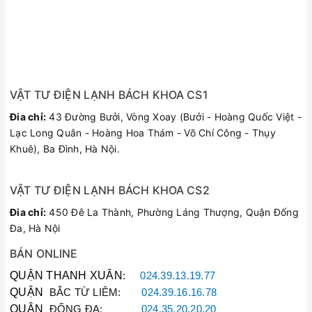
VẬT TƯ ĐIỆN LẠNH BÁCH KHOA CS1
Đia chỉ:
43 Đường Bưởi, Vòng Xoay (Bưởi - Hoàng Quốc Việt -
Lạc Long Quân - Hoàng Hoa Thám - Võ Chí Công - Thụy
Khuê), Ba Đình, Hà Nội.
VẬT TƯ ĐIỆN LẠNH BÁCH KHOA CS2
Đia chỉ:
450 Đê La Thành, Phường Láng Thượng, Quận Đống
Đa, Hà Nội
BÁN ONLINE
QUẬN THANH XUÂN
:
024.39.13.19.77
QUẬN
BẮC TỪ LIÊM:
024.39.16.16.78
QUẬN
ĐỐNG ĐA:
024.35.20.20.20