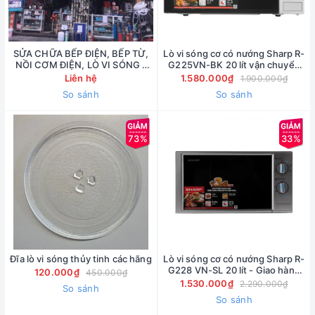
SỬA CHỮA BẾP ĐIỆN, BẾP TỪ,
Lò vi sóng cơ có nướng Sharp R-
NỒI CƠM ĐIỆN, LÒ VI SÓNG -
G225VN-BK 20 lít vận chuyển
43 đường Bưởi ( Lh:
miễn phí vận chuyển nội thành
Liên hệ
1.580.000₫
1.900.000₫
090.222.3456)
Há Nội )
So sánh
So sánh
73%
33%
Đĩa lò vi sóng thủy tinh các hãng
Lò vi sóng cơ có nướng Sharp R-
G228 VN-SL 20 lít - Giao hàng
120.000₫
450.000₫
nhanh nội thành Hà Nội
1.530.000₫
2.290.000₫
So sánh
So sánh