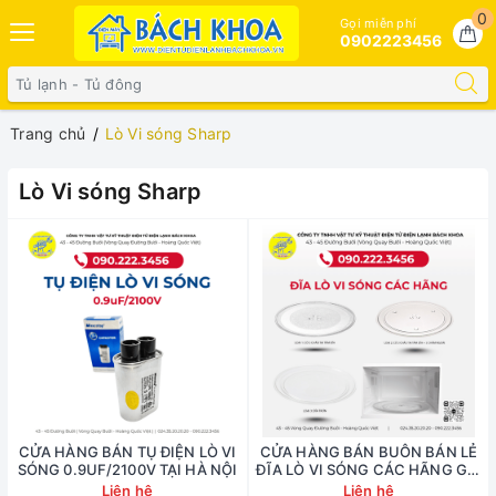
0
Gọi miễn phí
0902223456
Trang chủ
Lò Vi sóng Sharp
Lò Vi sóng Sharp
CỬA HÀNG BÁN TỤ ĐIỆN LÒ VI
CỬA HÀNG BÁN BUÔN BÁN LẺ
SÓNG 0.9UF/2100V TẠI HÀ NỘI
ĐĨA LÒ VI SÓNG CÁC HÃNG GIÁ
TỐT NHẤT
Liên hệ
Liên hệ