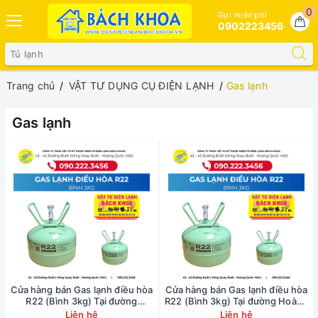
0
Gọi miễn phí
0902223456
Trang chủ
VẬT TƯ DỤNG CỤ ĐIỆN LẠNH
Gas lạnh
Gas lạnh
Cửa hàng bán Gas lạnh điều hòa
Cửa hàng bán Gas lạnh điều hòa
R22 (Bình 3kg) Tại đường
R22 (Bình 3kg) Tại đường Hoàng
Nguyễn Tri Phương -
Diệu - 0902223456
Liên hệ
Liên hệ