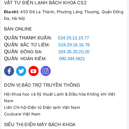
VẬT TƯ ĐIỆN LẠNH BÁCH KHOA CS2
Đia chỉ:
450 Đê La Thành, Phường Láng Thượng, Quận Đống
Đa, Hà Nội
BÁN ONLINE
QUẬN THANH XUÂN
:
024.39.13.19.77
QUẬN
BẮC TỪ LIÊM:
024.39.16.16.78
QUẬN
ĐỐNG ĐA:
024.35.20.20.20
QUẬN
HOÀN KIẾM:
090.344.5821
ĐƠN VỊ BẢO TRỢ TRUYỀN THÔNG
Hội Khoa học và Kỹ thuật Lạnh & Điều hòa Không khí Việt
Nam
Liên Chi hội Điện tử Điện lạnh Việt Nam
Coolcare Việt Nam
SIÊU THỊ ĐIỆN MÁY BÁCH KHOA