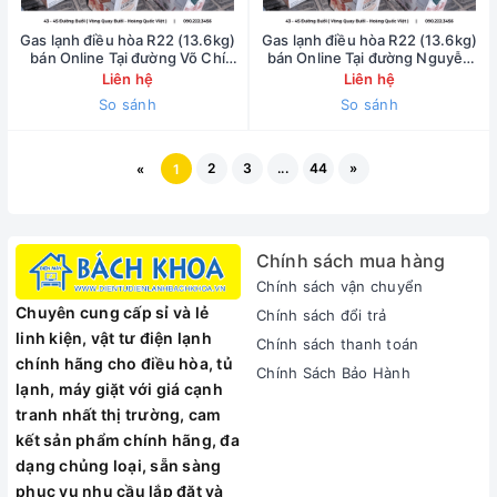
Gas lạnh điều hòa R22 (13.6kg)
Gas lạnh điều hòa R22 (13.6kg)
bán Online Tại đường Võ Chí
bán Online Tại đường Nguyễn
Công - 0902223456
Văn Huyên - 0902223456
Liên hệ
Liên hệ
So sánh
So sánh
2
3
...
44
»
«
1
Chính sách mua hàng
Chính sách vận chuyển
Chuyên cung cấp sỉ và lẻ
Chính sách đổi trả
linh kiện, vật tư điện lạnh
Chính sách thanh toán
chính hãng cho điều hòa, tủ
Chính Sách Bảo Hành
lạnh, máy giặt với giá cạnh
tranh nhất thị trường, cam
kết sản phẩm chính hãng, đa
dạng chủng loại, sẵn sàng
phục vụ nhu cầu lắp đặt và