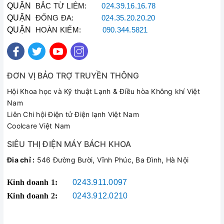
QUẬN
BẮC TỪ LIÊM:
024.39.16.16.78
QUẬN
ĐỐNG ĐA:
024.35.20.20.20
QUẬN
HOÀN KIẾM:
090.344.5821
ĐƠN VỊ BẢO TRỢ TRUYỀN THÔNG
Hội Khoa học và Kỹ thuật Lạnh & Điều hòa Không khí Việt
Nam
Liên Chi hội Điện tử Điện lạnh Việt Nam
Coolcare Việt Nam
SIÊU THỊ ĐIỆN MÁY BÁCH KHOA
Đia chỉ :
546 Đường Bười, Vĩnh Phúc, Ba Đình, Hà Nội
Kinh doanh 1:
0243.911.0097
Kinh doanh 2:
0243.912.0210