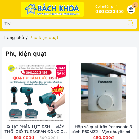
0
Gọi miễn phí
0902223456
Trang chủ
Phụ kiện quạt
Phụ kiện quạt
36%
QUẠT PHẢN LỰC DSHI - MÁY
Hộp số quạt trần Panasonic 3
THỔI GIÓ TURBOFAN ĐỘNG CƠ
cánh F60MZ2 - Vận chuyển miễn
KHÔNG CHỔI THAN
phí toàn quốc
960.000₫
480.000₫
1.500.000₫