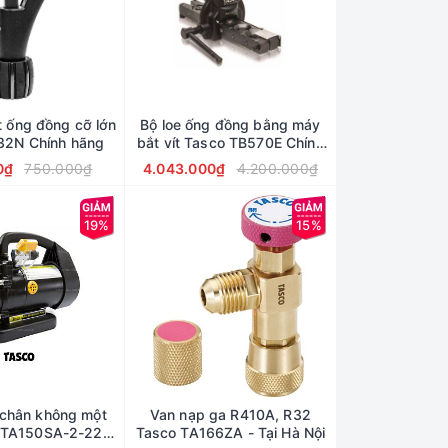
t ống đồng cỡ lớn
Bộ loe ống đồng bằng máy
32N Chính hãng
bắt vít Tasco TB570E Chính
hãng
0₫
750.000₫
4.043.000₫
4.200.000₫
19%
15%
chân không một
Van nạp ga R410A, R32
 TA150SA-2-220
Tasco TA166ZA - Tại Hà Nội