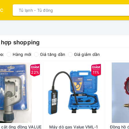
ỤC
 hợp shopping
o:
Hàng mới
Giá tăng dần
Giá giảm dần
22%
11%
 cắt ống đồng VALUE
Máy dò gas Value VML-1
Đồng hồ 