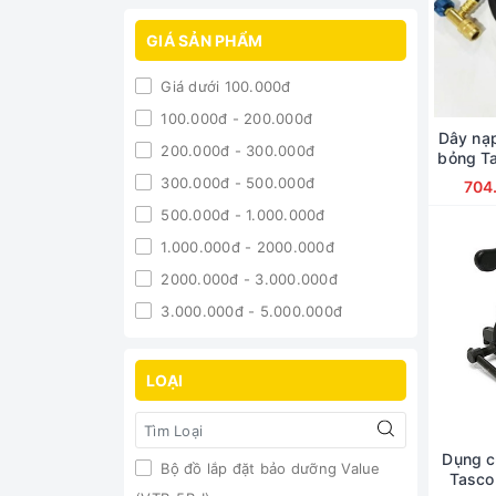
Hãng LG
Romano
GIÁ SẢN PHẨM
Điều Hòa các hãng
Giá dưới 100.000đ
Hongsen
100.000đ - 200.000đ
TITANIO
Dây nạ
200.000đ - 300.000đ
bỏng T
Boshun
300.000đ - 500.000đ
704
Daewoong
500.000đ - 1.000.000đ
Malaysia
1.000.000đ - 2000.000đ
DCA
2000.000đ - 3.000.000đ
Hitachi
3.000.000đ - 5.000.000đ
ATLANTIC
5.000.000đ - 10.000.000đ
goldsun
Giá trên 10.000.000đ
LOẠI
Hitops
casper
Bach Khoa
Dụng c
Bộ đồ lắp đặt bảo dưỡng Value
Tasco
Tolsen