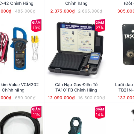
C-42 Chính Hãng
Chính hãng
(Đỏ)
.000₫
485.000₫
2.375.000₫
2.665.000₫
305.00
19%
27%
kìm Value VCM202
Cân Nạp Gas Điện Tử
Lưỡi dao
Chính hãng
TA101FB Chính Hãng
TB21N-
.000₫
680.000₫
12.090.000₫
16.500.000₫
132.00
11%
14%