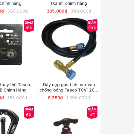
 chính hãng
(Xanh) chính hãng
0₫
380.000₫
305.000₫
390.000₫
16%
99%
 thay thế Tasco
Dây nạp gas tích hợp van
B Chính Hãng
chống bỏng Tasco TCV120M
chính hãng
0₫
158.000₫
8.350₫
1.090.000₫
6%
4%