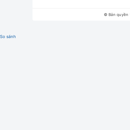
Kìm bấm chữ C
Kìm bấm nhọn
© Bản quyền 
kìm
rơ le bình nước nóng
So sánh
Khò ga
máy bơm bảo dưỡng
Lọc rác
Đĩa lò vi sóng
Máy khoan
Máy lọc nước
curoa
Bình áp chứa nước
Dụng cụ uốn ống
quạt
Bo mạch điện tử