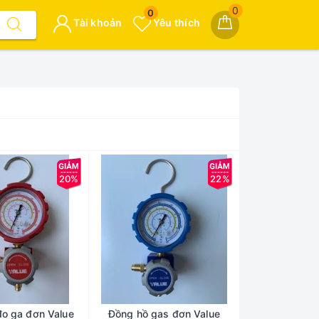
0
0
Tài khoản
Yêu thích
20%
22%
đo ga đơn Value
Đồng hồ gas đơn Value