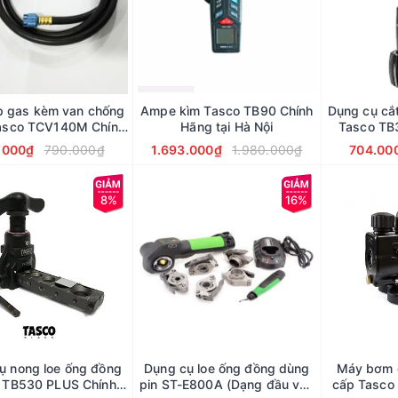
p gas kèm van chống
Ampe kìm Tasco TB90 Chính
Dụng cụ cắ
asco TCV140M Chính
Hãng tại Hà Nội
Tasco TB
Hãng
.000₫
790.000₫
1.693.000₫
1.980.000₫
704.00
8%
16%
ụ nong loe ống đồng
Dụng cụ loe ống đồng dùng
Máy bơm 
 TB530 PLUS Chính
pin ST-E800A (Dạng đầu vặn
cấp Tasco