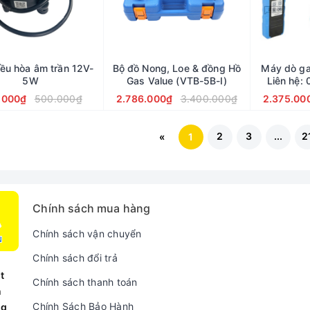
ều hòa âm trần 12V-
Bộ đồ Nong, Loe & đồng Hồ
Máy dò ga
5W
Gas Value (VTB-5B-I)
Liên hệ:
090.
.000₫
500.000₫
2.786.000₫
3.400.000₫
2.375.00
2
3
...
2
«
1
Chính sách mua hàng
Chính sách vận chuyển
Chính sách đổi trả
t
Chính sách thanh toán
n
Chính Sách Bảo Hành
ng