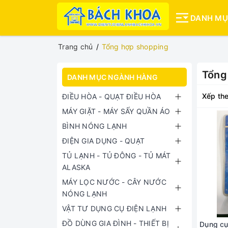
DANH M
Trang chủ
Tổng hợp shopping
Tổng
DANH MỤC NGÀNH HÀNG
Xếp the
ĐIỀU HÒA - QUẠT ĐIỀU HÒA
MÁY GIẶT - MÁY SẤY QUẦN ÁO
BÌNH NÓNG LẠNH
ĐIỆN GIA DỤNG - QUẠT
TỦ LẠNH - TỦ ĐÔNG - TỦ MÁT
ALASKA
MÁY LỌC NƯỚC - CÂY NƯỚC
NÓNG LẠNH
VẬT TƯ DỤNG CỤ ĐIỆN LẠNH
ĐỒ DÙNG GIA ĐÌNH - THIẾT BỊ
Dụng cụ