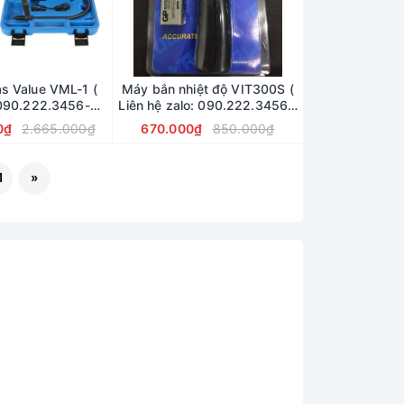
s Value VML-1 (
Máy bắn nhiệt độ VIT300S (
 090.222.3456-
Liên hệ zalo: 090.222.3456 -
222.3455)
0902223455)
0₫
2.665.000₫
670.000₫
850.000₫
1
»