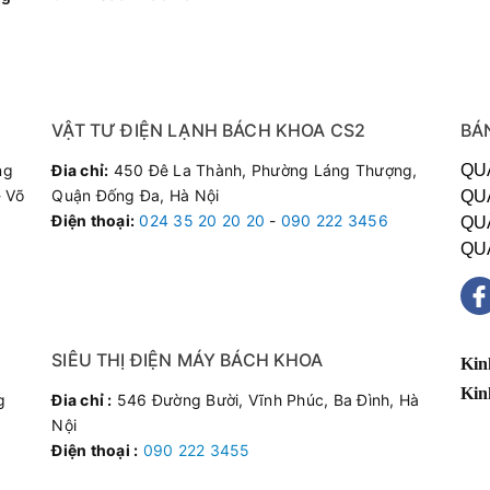
VẬT TƯ ĐIỆN LẠNH BÁCH KHOA CS2
BÁ
ng
Đia chỉ:
450 Đê La Thành, Phường Láng Thượng,
QU
 Võ
Quận Đống Đa, Hà Nội
QU
Điện thoại
:
024 35 20 20 20
-
090 222 3456
QU
QU
SIÊU THỊ ĐIỆN MÁY BÁCH KHOA
Kin
Kin
g
Đia chỉ :
546 Đường Bười, Vĩnh Phúc, Ba Đình, Hà
Nội
Điện thoại :
090 222 3455