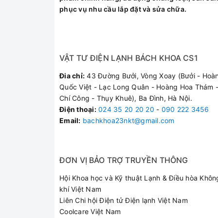
LƯỚI LỌC
phục vụ nhu cầu lắp đặt và sửa chữa.
DAIKIN
Bơm điều hòa âm trần
LG
Cấp nước máy giặt Electrolux
Nanyoo
Quạt tủ lạnh
Midea
VẬT TƯ ĐIỆN LẠNH BÁCH KHOA CS1
Block tủ lạnh
Tasco
Giá treo tivi
Đia chỉ:
43 Đường Bưởi, Vòng Xoay (Bưởi - Hoà
Bosch
Sưởi gốm
Quốc Việt - Lạc Long Quân - Hoàng Hoa Thám -
PANASONIC
Chí Công - Thụy Khuê), Ba Đình, Hà Nội.
Điều hòa Casper
Điện thoại
:
024 35 20 20 20
-
090 222 3456
Rossi
Vật tư
Email:
bachkhoa23nkt@gmail.com
Hans
Điều khiển
Kottmann
Cánh quạt
Heizen
Bơm máy giặt LG
ĐƠN VỊ BẢO TRỢ TRUYỀN THÔNG
Picenza
Cờ lê
Hội Khoa học và Kỹ thuật Lạnh & Điều hòa Khôn
ARISTON
Chữ T
khí Việt Nam
Electrolux
Mỏ lết
Liên Chi hội Điện tử Điện lạnh Việt Nam
SHARP
Coolcare Việt Nam
Kéo cắt sắt