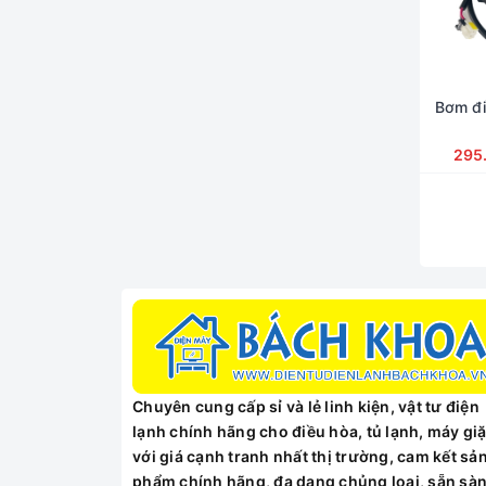
Lakes
Quạt cục nóng điều hòa
Rapido
panasonic
Vật tư điện lạnh Bách Khoa
Quạt dàn lạnh
NAGAKAWA
Bơm đi
Nguồn
Funiki
Quạt toshiba
295
TOSHIBA
Xả máy giặt
Samsung
Nắn ống đồng
General
Quạt điều hòa
Haier
Túi đồ cho thợ
Galanz
Khay đá
gree
Máy rửa xe
Daewoo
Thanh đốt
MITSUBISHI HEAVY
Gía đỡ điều hòa
Chuyên cung cấp sỉ và lẻ linh kiện, vật tư điện
Chunghop
Bình nước nóng TITANIO
lạnh chính hãng cho điều hòa, tủ lạnh, máy giặ
Mitsubishi
với giá cạnh tranh nhất thị trường, cam kết sả
Máy bắn Bulong
Bách Khoa
phẩm chính hãng, đa dạng chủng loại, sẵn sà