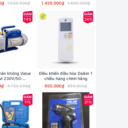
i Hà Nội
0₫
7.500.000₫
1.420.000₫
1.680.000₫
14%
24%
hân không Value
Điều khiển điều hòa Daikin 1
M 230V/50-
chiều hàng chính hãng
60N) tại Hà Nội
0₫
4.750.000₫
650.000₫
850.000₫
11%
21%