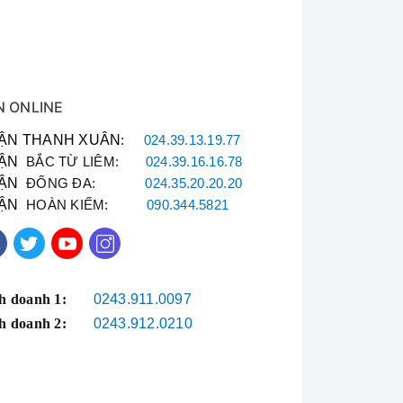
N ONLINE
ẬN THANH XUÂN
:
024.39.13.19.77
ẬN
BẮC TỪ LIÊM:
024.39.16.16.78
ẬN
ĐỐNG ĐA:
024.35.20.20.20
ẬN
HOÀN KIẾM:
090.344.5821
h doanh 1:
0243.911.0097
h doanh 2:
0243.912.0210