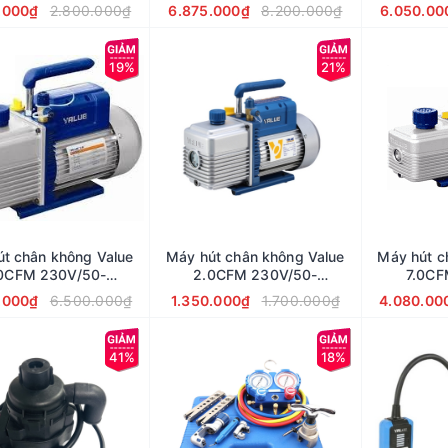
Hãng
tròn)
tạ
.000₫
2.800.000₫
6.875.000₫
8.200.000₫
6.050.00
19%
21%
t chân không Value
Máy hút chân không Value
Máy hút c
0CFM 230V/50-
2.0CFM 230V/50-
7.0CF
VE280N) tại Hà Nội
60Hz(VE115N) tại Hà Nội
60Hz(VE2
.000₫
6.500.000₫
1.350.000₫
1.700.000₫
4.080.00
41%
18%