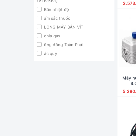
(VTB-5B-I)
2.573
FERROLI
Bắn nhiệt độ
OEM
ấm sắc thuốc
Mori
LONG MÁY BẮN VÍT
TANKALIFE
chia gas
Refco
ống đồng Toàn Phát
Thanh Kim Long
ác quy
DUNNEX
bộ đồ hàn kèm bình ô xi
Hailiang
bơm nước ngưng
kovea
Máy hú
Máy bơm đẩy cao
9.
Thành Phát
Sợi đốt bình nước nóng
60Hz(
5.280
Value
Máy đẩy chất lỏng
Kangaroo
lưỡi dao tasco
Supperlon
Núm vặn áp cao
Vât tư điện lạnh Bách Khoa
Núm vặn áp thấp
fujtisu
dịch vụ sửa chữa