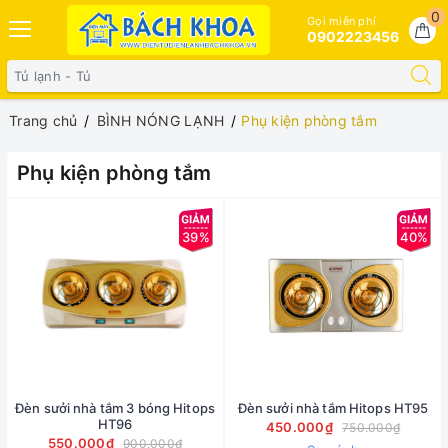
0
Gọi miễn phí
0902223456
Trang chủ
BÌNH NÓNG LẠNH
Phụ kiện phòng tắm
Phụ kiện phòng tắm
39%
40%
Đèn sưởi nhà tắm 3 bóng Hitops
Đèn sưởi nhà tắm Hitops HT95
HT96
450.000₫
750.000₫
550.000₫
900.000₫