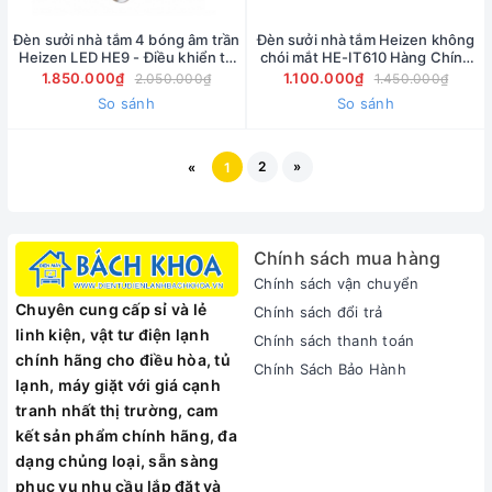
Đèn sưởi nhà tắm 4 bóng âm trần
Đèn sưởi nhà tắm Heizen không
Heizen LED HE9 - Điều khiển từ
chói mắt HE-IT610 Hàng Chính
xa
hãng ( Giá bán buôn )
1.850.000₫
1.100.000₫
2.050.000₫
1.450.000₫
So sánh
So sánh
2
»
«
1
Chính sách mua hàng
Chính sách vận chuyển
Chuyên cung cấp sỉ và lẻ
Chính sách đổi trả
linh kiện, vật tư điện lạnh
Chính sách thanh toán
chính hãng cho điều hòa, tủ
Chính Sách Bảo Hành
lạnh, máy giặt với giá cạnh
tranh nhất thị trường, cam
kết sản phẩm chính hãng, đa
dạng chủng loại, sẵn sàng
phục vụ nhu cầu lắp đặt và