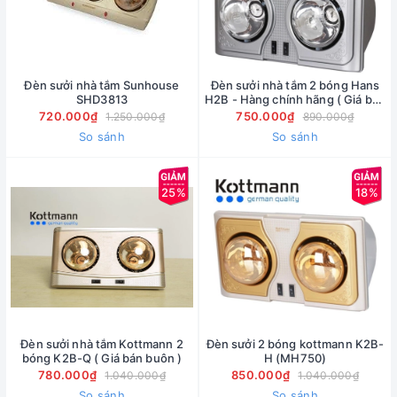
Đèn sưởi nhà tắm Sunhouse
Đèn sưởi nhà tắm 2 bóng Hans
SHD3813
H2B - Hàng chính hãng ( Giá bán
buôn )
720.000₫
750.000₫
1.250.000₫
890.000₫
So sánh
So sánh
25%
18%
Đèn sưởi nhà tắm Kottmann 2
Đèn sưởi 2 bóng kottmann K2B-
bóng K2B-Q ( Giá bán buôn )
H (MH750)
780.000₫
850.000₫
1.040.000₫
1.040.000₫
So sánh
So sánh