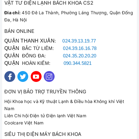
VẬT TƯ ĐIỆN LẠNH BÁCH KHOA CS2
Đia chỉ:
450 Đê La Thành, Phường Láng Thượng, Quận Đống
Đa, Hà Nội
BÁN ONLINE
QUẬN THANH XUÂN
:
024.39.13.19.77
QUẬN
BẮC TỪ LIÊM:
024.39.16.16.78
QUẬN
ĐỐNG ĐA:
024.35.20.20.20
QUẬN
HOÀN KIẾM:
090.344.5821
ĐƠN VỊ BẢO TRỢ TRUYỀN THÔNG
Hội Khoa học và Kỹ thuật Lạnh & Điều hòa Không khí Việt
Nam
Liên Chi hội Điện tử Điện lạnh Việt Nam
Coolcare Việt Nam
SIÊU THỊ ĐIỆN MÁY BÁCH KHOA