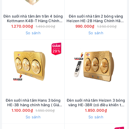
Đèn sưởi nhà tắm âm trần 4 bóng
Đèn sưởi nhà tắm 2 bóng vàng
Kottmann K4B-T Hàng Chính
Heizen HE-2B Hàng Chính Hãng
hãng ( Giá bán buôn )
( Giá bán buôn )
1.270.000₫
990.000₫
1.450.000₫
1.350.000₫
So sánh
So sánh
29%
Đèn sưởi nhà tắm Hans 3 bóng
Đèn sưởi nhà tắm Heizen 3 bóng
HE-3B hàng chính hãng ( Giá
vàng HE-3BR (có điều khiển từ
bán buôn)
xa) Hàng Chính Hãng
1.100.000₫
1.850.000₫
1.550.000₫
So sánh
So sánh