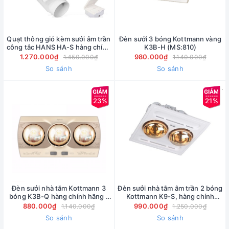
Quạt thông gió kèm sưởi âm trần
Đèn sưởi 3 bóng Kottmann vàng
công tắc HANS HA-S hàng chính
K3B-H (MS:810)
hãng ( Giá bán buôn )
1.270.000₫
980.000₫
1.450.000₫
1.140.000₫
So sánh
So sánh
23%
21%
Đèn sưởi nhà tắm Kottmann 3
Đèn sưởi nhà tắm âm trần 2 bóng
bóng K3B-Q hàng chính hãng (
Kottmann K9-S, hàng chính
Giá bán buôn )
hãng ( Giá bán buôn )
880.000₫
990.000₫
1.140.000₫
1.250.000₫
So sánh
So sánh