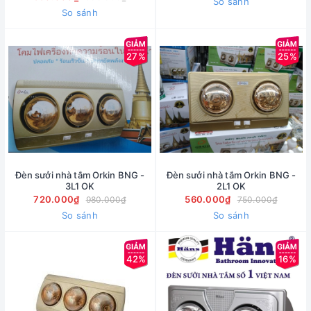
So sánh
So sánh
27%
25%
Đèn sưởi nhà tắm Orkin BNG -
Đèn sưởi nhà tắm Orkin BNG -
3L1 OK
2L1 OK
720.000₫
560.000₫
980.000₫
750.000₫
So sánh
So sánh
42%
16%