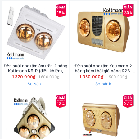
18%
30%
Đèn sưởi nhà tắm âm trần 2 bóng
Đèn sưởi nhà tắm Kottmann 2
Kottmann K9-R (điều khiển),
bóng kèm thổi gió nóng K2B-
hàng chính hãng ( Giá bán buôn
HW-G Hàng Chính Hãng ( Giá
1.320.000₫
1.050.000₫
1.600.000₫
1.500.000₫
)
bán buôn)
So sánh
So sánh
12%
27%