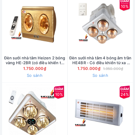
10%
Đèn sưởi nhà tắm Heizen 2 bóng
Đèn sưởi nhà tắm 4 bóng âm trần
vàng HE-2BR (có điều khiển từ
HE4BR - Có điều khiển từ xa (
xa) Hàng Chính Hãng
Giá bán buôn )
1.750.000₫
1.750.000₫
1.950.000₫
So sánh
So sánh
10%
24%