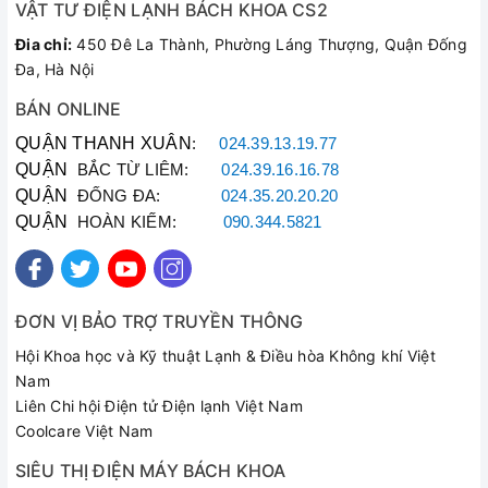
VẬT TƯ ĐIỆN LẠNH BÁCH KHOA CS2
Đia chỉ:
450 Đê La Thành, Phường Láng Thượng, Quận Đống
Đa, Hà Nội
BÁN ONLINE
QUẬN THANH XUÂN
:
024.39.13.19.77
QUẬN
BẮC TỪ LIÊM:
024.39.16.16.78
QUẬN
ĐỐNG ĐA:
024.35.20.20.20
QUẬN
HOÀN KIẾM:
090.344.5821
ĐƠN VỊ BẢO TRỢ TRUYỀN THÔNG
Hội Khoa học và Kỹ thuật Lạnh & Điều hòa Không khí Việt
Nam
Liên Chi hội Điện tử Điện lạnh Việt Nam
Coolcare Việt Nam
SIÊU THỊ ĐIỆN MÁY BÁCH KHOA