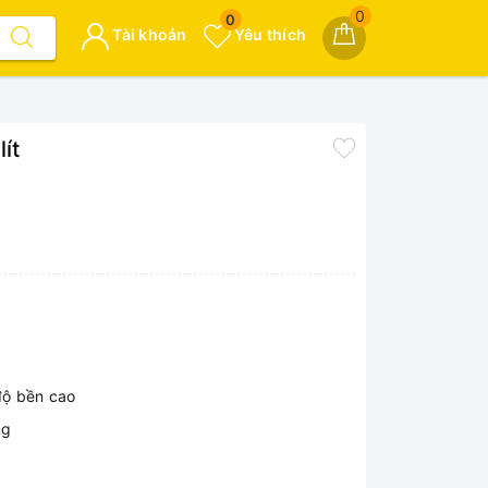
0
0
Tài khoản
Yêu thích
ít
 độ bền cao
ng