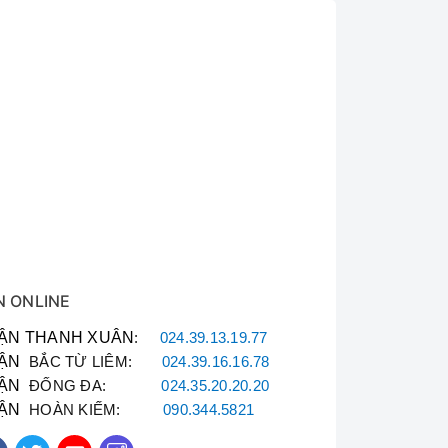
N ONLINE
ẬN THANH XUÂN
:
024.39.13.19.77
ẬN
BẮC TỪ LIÊM:
024.39.16.16.78
ẬN
ĐỐNG ĐA:
024.35.20.20.20
ẬN
HOÀN KIẾM:
090.344.5821