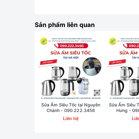
Màu/Họa tiết
Xám
Sản phẩm liên quan
Trọng lượng
0.8kg
Kích thước
22 x 16 x 21.6 cm
MÔ TẢ SẢN PHẨM
Sửa Ấm Siêu Tốc tại Nguyễn
Sửa Ấm Siêu T
Chánh - 090.222.3456
Hưng - 09
Liên hệ
Liê