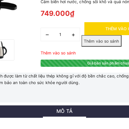
Cảm biến hơi nước, chống sôi khô và quá nó
749.000₫
THÊM VÀO 
–
+
Thêm vào so sánh
Giá bán sản phẩm chưa
nh được làm từ chất liệu thép không gỉ với độ bền chắc cao, chống
đảm bảo an toàn cho sức khỏe người dùng.
MÔ TẢ