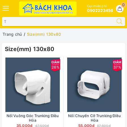
0
Gọi miễn phí
0902223456
Trang chủ
Size(mm) 130x80
Size(mm) 130x80
26%
37%
Nối Vuông Góc Trunking Điều
Nối Chuyển Cỡ Trunking Điều
Hòa
Hòa
35.000₫
55.000₫
47.500₫
87.500₫