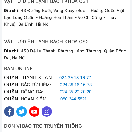
VẬT TƯ ĐIỆN LẠNH BÁCH KHOA CS1
Đia chỉ:
43 Đường Bưởi, Vòng Xoay (Bưởi - Hoàng Quốc Việt -
Lạc Long Quân - Hoàng Hoa Thám - Võ Chí Công - Thụy
Khuê), Ba Đình, Hà Nội.
VẬT TƯ ĐIỆN LẠNH BÁCH KHOA CS2
Đia chỉ:
450 Đê La Thành, Phường Láng Thượng, Quận Đống
Đa, Hà Nội
BÁN ONLINE
QUẬN THANH XUÂN
:
024.39.13.19.77
QUẬN
BẮC TỪ LIÊM:
024.39.16.16.78
QUẬN
ĐỐNG ĐA:
024.35.20.20.20
QUẬN
HOÀN KIẾM:
090.344.5821
ĐƠN VỊ BẢO TRỢ TRUYỀN THÔNG