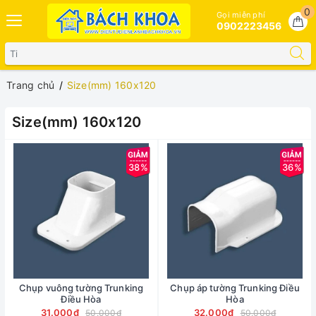
0
Gọi miễn phí
0902223456
Trang chủ
Size(mm) 160x120
Size(mm) 160x120
38%
36%
Chụp vuông tường Trunking
Chụp áp tường Trunking Điều
Điều Hòa
Hòa
31.000₫
32.000₫
50.000₫
50.000₫