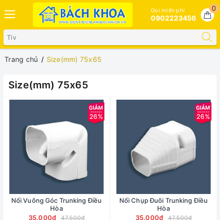
0
Gọi miễn phí
0902223456
Trang chủ
Size(mm) 75x65
Size(mm) 75x65
26%
26%
Nối Vuông Góc Trunking Điều
Nối Chụp Đuôi Trunking Điều
Hòa
Hòa
35.000₫
35.000₫
47.500₫
47.500₫