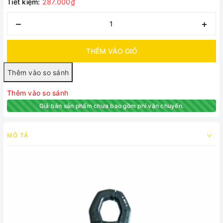
Tiết kiệm:
287.000₫
–
+
THÊM VÀO GIỎ
Thêm vào so sánh
Giá bán sản phẩm chưa bao gồm phí vận chuyển.
MÔ TẢ