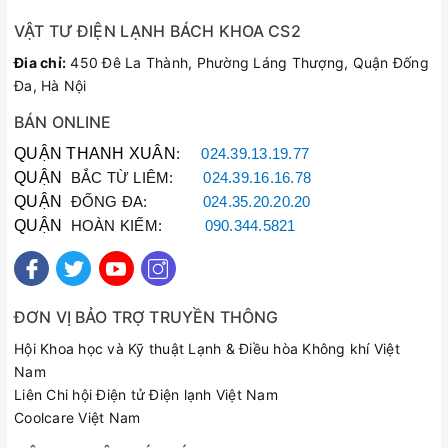
VẬT TƯ ĐIỆN LẠNH BÁCH KHOA CS2
Đia chỉ:
450 Đê La Thành, Phường Láng Thượng, Quận Đống
Đa, Hà Nội
BÁN ONLINE
QUẬN THANH XUÂN
:
024.39.13.19.77
QUẬN
BẮC TỪ LIÊM:
024.39.16.16.78
QUẬN
ĐỐNG ĐA:
024.35.20.20.20
QUẬN
HOÀN KIẾM:
090.344.5821
ĐƠN VỊ BẢO TRỢ TRUYỀN THÔNG
Hội Khoa học và Kỹ thuật Lạnh & Điều hòa Không khí Việt
Nam
Liên Chi hội Điện tử Điện lạnh Việt Nam
Coolcare Việt Nam