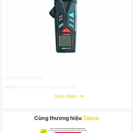
HDSD:
Đo dòng điện xoay chiều 400A
Xem thêm
Đo dòng điện xung kích
Dùng như bút thử điện 80-600V AC (NCV)
Tính năng: LPF ( Bộ lọc thông thấp)
Cùng thương hiệu
Tasco
Kích thước: nhỏ gọn vừa túi
Dùng trong ngành điện lạnh