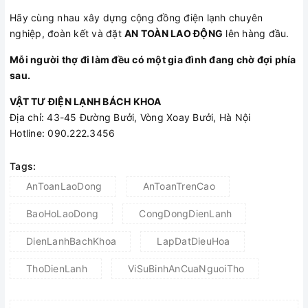
Hãy cùng nhau xây dựng cộng đồng điện lạnh chuyên
nghiệp, đoàn kết và đặt
AN TOÀN LAO ĐỘNG
lên hàng đầu.
Mỗi người thợ đi làm đều có một gia đình đang chờ đợi phía
sau.
VẬT TƯ ĐIỆN LẠNH BÁCH KHOA
Địa chỉ: 43-45 Đường Bưởi, Vòng Xoay Bưởi, Hà Nội
Hotline: 090.222.3456
Tags:
AnToanLaoDong
AnToanTrenCao
BaoHoLaoDong
CongDongDienLanh
DienLanhBachKhoa
LapDatDieuHoa
ThoDienLanh
ViSuBinhAnCuaNguoiTho