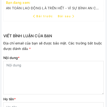
Bạn đang xem:
AN TOÀN LAO ĐỘNG LÀ TRÊN HẾT - VÌ SỰ BÌNH AN CỦA ANH EM THỢ ĐIỆN LẠNH
Bài trước
Bài sau
VIẾT BÌNH LUẬN CỦA BẠN
Địa chỉ email của bạn sẽ được bảo mật. Các trường bắt buộc
được đánh dấu
*
Nội dung
*
Họ tên
*