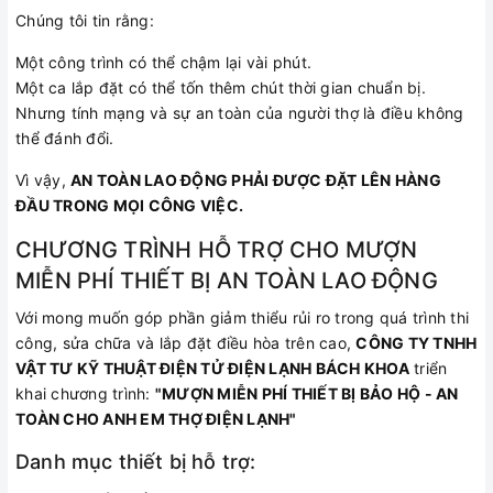
Chúng tôi tin rằng:
Một công trình có thể chậm lại vài phút.
Một ca lắp đặt có thể tốn thêm chút thời gian chuẩn bị.
Nhưng tính mạng và sự an toàn của người thợ là điều không
thể đánh đổi.
Vì vậy,
AN TOÀN LAO ĐỘNG PHẢI ĐƯỢC ĐẶT LÊN HÀNG
ĐẦU TRONG MỌI CÔNG VIỆC.
CHƯƠNG TRÌNH HỖ TRỢ CHO MƯỢN
MIỄN PHÍ THIẾT BỊ AN TOÀN LAO ĐỘNG
Với mong muốn góp phần giảm thiểu rủi ro trong quá trình thi
công, sửa chữa và lắp đặt điều hòa trên cao,
CÔNG TY TNHH
VẬT TƯ KỸ THUẬT ĐIỆN TỬ ĐIỆN LẠNH BÁCH KHOA
triển
khai chương trình:
"MƯỢN MIỄN PHÍ THIẾT BỊ BẢO HỘ - AN
TOÀN CHO ANH EM THỢ ĐIỆN LẠNH"
Danh mục thiết bị hỗ trợ: