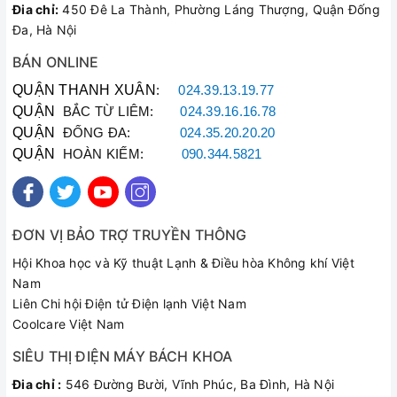
Đia chỉ:
450 Đê La Thành, Phường Láng Thượng, Quận Đống
Đa, Hà Nội
BÁN ONLINE
QUẬN THANH XUÂN
:
024.39.13.19.77
QUẬN
BẮC TỪ LIÊM:
024.39.16.16.78
QUẬN
ĐỐNG ĐA:
024.35.20.20.20
QUẬN
HOÀN KIẾM:
090.344.5821
ĐƠN VỊ BẢO TRỢ TRUYỀN THÔNG
Hội Khoa học và Kỹ thuật Lạnh & Điều hòa Không khí Việt
Nam
Liên Chi hội Điện tử Điện lạnh Việt Nam
Coolcare Việt Nam
SIÊU THỊ ĐIỆN MÁY BÁCH KHOA
Đia chỉ :
546 Đường Bười, Vĩnh Phúc, Ba Đình, Hà Nội