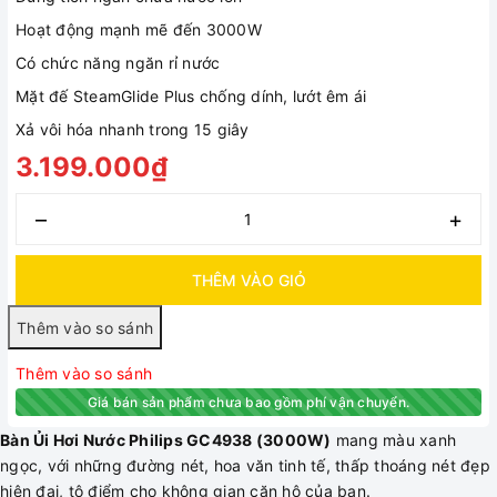
Hoạt động mạnh mẽ đến 3000W
Có chức năng ngăn rỉ nước
Mặt đế SteamGlide Plus chống dính, lướt êm ái
Xả vôi hóa nhanh trong 15 giây
3.199.000₫
–
+
THÊM VÀO GIỎ
Thêm vào so sánh
Giá bán sản phẩm chưa bao gồm phí vận chuyển.
Bàn Ủi Hơi Nước Philips GC4938 (3000W)
mang màu xanh
ngọc, với những đường nét, hoa văn tinh tế, thấp thoáng nét đẹp
hiện đại, tô điểm cho không gian căn hộ của bạn.