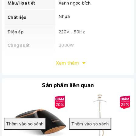
Màu/Họa tiết
Xanh ngọc bích
Nhựa
Chất liệu
Điện áp
220V - 50Hz
Công suất
3000W
Dung tích bình chứa
330ml
Xem thêm
nước
Loại bàn ủi
Bàn ủi hơi nước
Sản phẩm liên quan
Mặt đế
SteamGlide Plus
20%
25%
Trọng lượng
1.786kg
13.5 x 33.5 x 17.5 cm
Kích thước
MÔ TẢ SẢN PHẨM