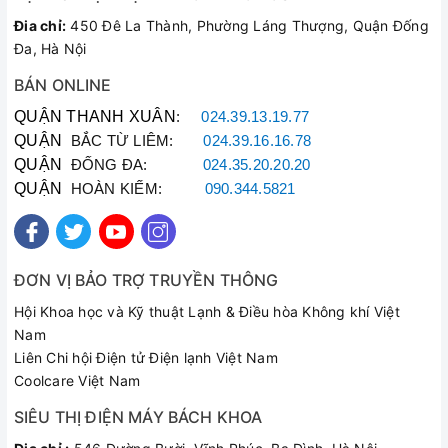
Đia chỉ:
450 Đê La Thành, Phường Láng Thượng, Quận Đống
Đa, Hà Nội
BÁN ONLINE
QUẬN THANH XUÂN
:
024.39.13.19.77
QUẬN
BẮC TỪ LIÊM:
024.39.16.16.78
QUẬN
ĐỐNG ĐA:
024.35.20.20.20
QUẬN
HOÀN KIẾM:
090.344.5821
ĐƠN VỊ BẢO TRỢ TRUYỀN THÔNG
Hội Khoa học và Kỹ thuật Lạnh & Điều hòa Không khí Việt
Nam
Liên Chi hội Điện tử Điện lạnh Việt Nam
Coolcare Việt Nam
SIÊU THỊ ĐIỆN MÁY BÁCH KHOA