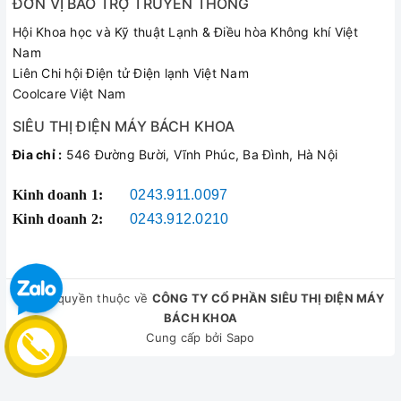
ĐƠN VỊ BẢO TRỢ TRUYỀN THÔNG
Hội Khoa học và Kỹ thuật Lạnh & Điều hòa Không khí Việt
Nam
Liên Chi hội Điện tử Điện lạnh Việt Nam
Coolcare Việt Nam
SIÊU THỊ ĐIỆN MÁY BÁCH KHOA
Đia chỉ :
546 Đường Bười, Vĩnh Phúc, Ba Đình, Hà Nội
Kinh doanh 1:
0243.911.0097
Kinh doanh 2:
0243.912.0210
© Bản quyền thuộc về
CÔNG TY CỔ PHẦN SIÊU THỊ ĐIỆN MÁY
BÁCH KHOA
Cung cấp bởi
Sapo
So sánh