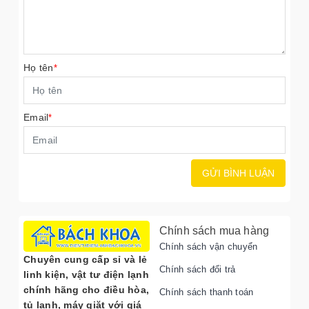
Họ tên
*
Email
*
GỬI BÌNH LUẬN
Chính sách mua hàng
Chính sách vận chuyển
Chuyên cung cấp sỉ và lẻ
Chính sách đổi trả
linh kiện, vật tư điện lạnh
chính hãng cho điều hòa,
Chính sách thanh toán
tủ lạnh, máy giặt với giá