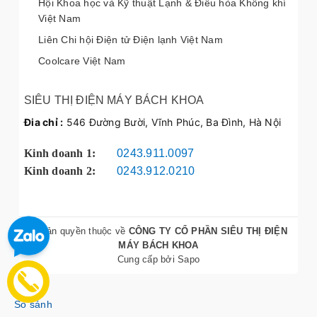
Hội Khoa học và Kỹ thuật Lạnh & Điều hòa Không khí
Việt Nam
Liên Chi hội Điện tử Điện lạnh Việt Nam
Coolcare Việt Nam
SIÊU THỊ ĐIỆN MÁY BÁCH KHOA
Đia chỉ :
546 Đường Bười, Vĩnh Phúc, Ba Đình, Hà Nội
Kinh doanh 1:
0243.911.0097
Kinh doanh 2:
0243.912.0210
© Bản quyền thuộc về
CÔNG TY CỔ PHẦN SIÊU THỊ ĐIỆN
MÁY BÁCH KHOA
Cung cấp bởi
Sapo
So sánh