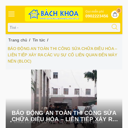
0
Gọi miễn phí
0902223456
Trang chủ
Tin tức
BÁO ĐỘNG AN TOÀN THI CÔNG SỬA CHỮA ĐIỀU HÒA –
LIÊN TIẾP XẢY RA CÁC VỤ SỰ CỐ LIÊN QUAN ĐẾN MÁY
NÉN (BLOC)
BÁO ĐỘNG AN TOÀN THI CÔNG SỬA
CHỮA ĐIỀU HÒA – LIÊN TIẾP XẢY RA
KHOA CÔNG TY CỔ PHẦN SIÊU THỊ ĐIỆN MÁY BÁCH
CÁC VỤ SỰ CỐ LIÊN QUAN ĐẾN MÁY