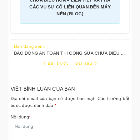
CÁC VỤ SỰ CỐ LIÊN QUAN ĐẾN MÁY
NÉN (BLOC)
Bạn đang xem:
BÁO ĐỘNG AN TOÀN THI CÔNG SỬA CHỮA ĐIỀU HÒA – LIÊN TIẾP XẢY RA CÁC VỤ SỰ CỐ LIÊN QUAN ĐẾN MÁY NÉN (BLOC)
Bài trước
Bài sau
VIẾT BÌNH LUẬN CỦA BẠN
Địa chỉ email của bạn sẽ được bảo mật. Các trường bắt
buộc được đánh dấu
*
Nội dung
*