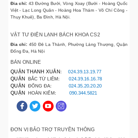
Đia chỉ:
43 Đường Bưởi, Vòng Xoay (Bưởi - Hoàng Quốc
Việt - Lạc Long Quân - Hoàng Hoa Thám - Võ Chí Công -
Thụy Khuê), Ba Đình, Hà Nội.
VẬT TƯ ĐIỆN LẠNH BÁCH KHOA CS2
Đia chỉ:
450 Đê La Thành, Phường Láng Thượng, Quận
Đống Đa, Hà Nội
BÁN ONLINE
QUẬN THANH XUÂN
:
024.39.13.19.77
QUẬN
BẮC TỪ LIÊM:
024.39.16.16.78
QUẬN
ĐỐNG ĐA:
024.35.20.20.20
QUẬN
HOÀN KIẾM:
090.344.5821
ĐƠN VỊ BẢO TRỢ TRUYỀN THÔNG