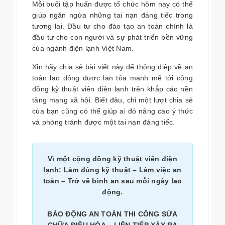
Mỗi buổi tập huấn được tổ chức hôm nay có thể
giúp ngăn ngừa những tai nạn đáng tiếc trong
tương lai. Đầu tư cho đào tạo an toàn chính là
đầu tư cho con người và sự phát triển bền vững
của ngành điện lạnh Việt Nam.
Xin hãy chia sẻ bài viết này để thông điệp về an
toàn lao động được lan tỏa mạnh mẽ tới cộng
đồng kỹ thuật viên điện lạnh trên khắp các nền
tảng mạng xã hội. Biết đâu, chỉ một lượt chia sẻ
của bạn cũng có thể giúp ai đó nâng cao ý thức
và phòng tránh được một tai nạn đáng tiếc.
Vì một cộng đồng kỹ thuật viên điện
lạnh: Làm đúng kỹ thuật – Làm việc an
toàn – Trở về bình an sau mỗi ngày lao
động.
BÁO ĐỘNG AN TOÀN THI CÔNG SỬA
CHỮA ĐIỀU HÒA – LIÊN TIẾP XẢY RA