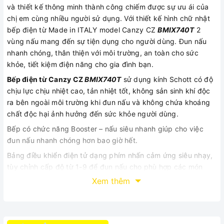
và thiết kế thông minh thành công chiếm được sự ưu ái của
chị em cùng nhiều người sử dụng. Với thiết kế hình chữ nhật
bếp điện từ Made in ITALY model Canzy CZ
BMIX740T
2
vùng nấu mang đến sự tiện dụng cho người dùng. Đun nấu
nhanh chóng, thân thiện với môi trường, an toàn cho sức
khỏe, tiết kiệm điện năng cho gia đình bạn.
Bếp điện từ Canzy CZ
BMIX740T
sử dụng kính Schott có độ
chịu lực chịu nhiệt cao, tản nhiệt tốt, không sản sinh khí độc
ra bên ngoài môi trường khi đun nấu và không chứa khoáng
chất độc hại ảnh hưởng đến sức khỏe người dùng.
Bếp có chức năng Booster – nấu siêu nhanh giúp cho việc
đun nấu nhanh chóng hơn bao giờ hết.
Bảng điều khiển điện tử dạng phím nhấn cảm ứng siêu nhạy,
tùy chỉnh cấp độ từ 1-9 để đun nấu cho phù hợp các món
nấu của gia đình bạn. Được trang bị đầy đủ các chức năng
Xem thêm
khóa trẻ em, hẹn thời gian, hiển thị nhiệt dư giúp việc nấu
nướng trở nên an toàn và tiện lợi hơn hẳn.
Kích thước xinh xắn của
bếp điện từ âm Canzy