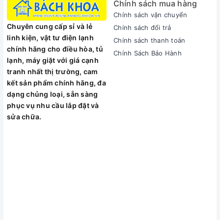
Chính sách mua hàng
CZ
BMIX740T
giúp bạn tiết kiệm được không gian nhà bếp,
dễ dàng hơn khi thay thế những chiếc bếp ga cũ, kích thước
Chính sách vận chuyển
mặt kính 700×400 mm, kích thước khoét là 680×375 mm.
Chuyên cung cấp sỉ và lẻ
Chính sách đổi trả
linh kiện, vật tư điện lạnh
Mua bếp từ Canzy
BMIX740T
ở đâu uy tín?
Chính sách thanh toán
chính hãng cho điều hòa, tủ
Chính Sách Bảo Hành
Đến với Điện máy Cát Tường – chúng tôi chuyên phân phối
lạnh, máy giặt với giá cạnh
thiết bị nhà bếp nhập khẩu, bạn không cần lo lắng về chất
tranh nhất thị trường, cam
lượng sản phẩm, giá cả hay hậu mãi sản phẩm nữa. Đến với
kết sản phẩm chính hãng, đa
chúng tôi để được tư vấn bởi các chuyên viên lâu năm giàu
dạng chủng loại, sẵn sàng
kinh nghiệm, giúp bạn chọn những sản phẩm ưng ý nhất cho
phục vụ nhu cầu lắp đặt và
gian bếp. Nhận ngay nhiều phần quà hấp dẫn, chiết khấu lớn,
sửa chữa.
ưu đãi khủng khi mua hàng. Mọi thắc mắc xin liên hệ hotline,
truy cập website hoặc đến trực tiếp showroom để biết thông
tin chi tiết.