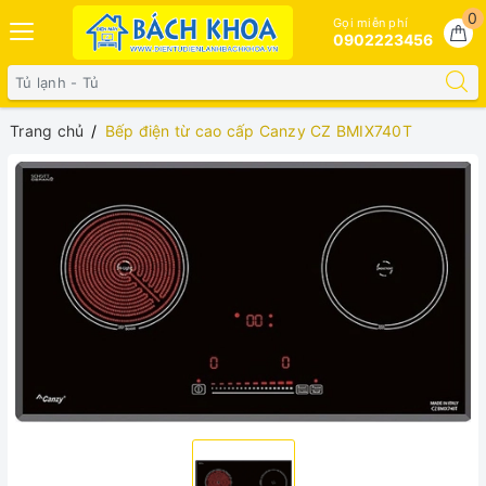
0
Gọi miễn phí
0902223456
Trang chủ
Bếp điện từ cao cấp Canzy CZ BMIX740T