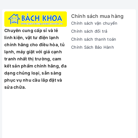
Chính sách mua hàng
Chính sách vận chuyển
Chuyên cung cấp sỉ và lẻ
Chính sách đổi trả
linh kiện, vật tư điện lạnh
Chính sách thanh toán
chính hãng cho điều hòa, tủ
Chính Sách Bảo Hành
Chế độ an toàn tự động ngắt
lạnh, máy giặt với giá cạnh
tranh nhất thị trường, cam
Tích hợp chế độ an toàn tự động ngắt, bảo vệ gia đình bạn
kết sản phẩm chính hãng, đa
tuyệt đối.
dạng chủng loại, sẵn sàng
phục vụ nhu cầu lắp đặt và
Chức năng gia tăng công suất 2300w
sửa chữa.
Chức năng booster giúp thức ăn được nấu chín nhanh hơn,
tiết kiệm tối đa thời gian nấu nướng.
Chức năng hẹn giờ
Chức năng hẹn giờ thông minh giúp người dùng kiểm soát
chính xác khoảng thời gian nấu nướng, tránh lãng phí điện