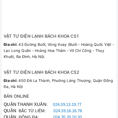
năng khi quên tắt bếp.
VẬT TƯ ĐIỆN LẠNH BÁCH KHOA CS1
Đia chỉ:
43 Đường Bưởi, Vòng Xoay (Bưởi - Hoàng Quốc Việt -
Lạc Long Quân - Hoàng Hoa Thám - Võ Chí Công - Thụy
Khuê), Ba Đình, Hà Nội.
VẬT TƯ ĐIỆN LẠNH BÁCH KHOA CS2
Đia chỉ:
450 Đê La Thành, Phường Láng Thượng, Quận Đống
Đa, Hà Nội
Khóa an toàn
BÁN ONLINE
Khóa an toàn đảm bảo an toàn cho người sử dụng, đặc biệt
QUẬN THANH XUÂN
:
024.39.13.19.77
phù hợp với gia đình có trẻ em.
QUẬN
BẮC TỪ LIÊM:
024.39.16.16.78
QUẬN
ĐỐNG ĐA:
024.35.20.20.20