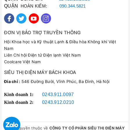
Mặt kính schott ceran
QUẬN
HOÀN KIẾM:
090.344.5821
Schott Ceran là sản phẩm của hãng sản xuất thủy tinh Schott
- CHLB Đức nổi tiếng thế giới. Schott ceran ưu việt ở khả
năng chịu nhiệt lên tới 750 độ C, thân thiện môi trường, sáng
ĐƠN VỊ BẢO TRỢ TRUYỀN THÔNG
bóng, bền đẹp theo thời gian.
Hội Khoa học và Kỹ thuật Lạnh & Điều hòa Không khí Việt
Nam
Liên Chi hội Điện tử Điện lạnh Việt Nam
Coolcare Việt Nam
SIÊU THỊ ĐIỆN MÁY BÁCH KHOA
Đia chỉ :
546 Đường Bười, Vĩnh Phúc, Ba Đình, Hà Nội
Kinh doanh 1:
0243.911.0097
Kinh doanh 2:
0243.912.0210
© Bản quyền thuộc về
CÔNG TY CỔ PHẦN SIÊU THỊ ĐIỆN MÁY