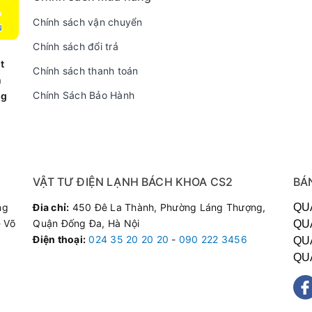
Chính sách vận chuyển
Chính sách đổi trả
t
Chính sách thanh toán
n
Chính Sách Bảo Hành
ng
thiết kế hiện đại, mặt bếp làm bằng kính cường lực vừa sáng bón
VẬT TƯ ĐIỆN LẠNH BÁCH KHOA CS2
BÁ
ối đa cho người sử dụng.
ng
Đia chỉ:
450 Đê La Thành, Phường Láng Thượng,
QU
 Võ
Quận Đống Đa, Hà Nội
QU
KTR - Đen
được đúc bằng đồng thau cực dày, có độ bền cao, không
Điện thoại
:
024 35 20 20 20
-
090 222 3456
QU
hông tỏa ra khí độc gây hại.
QU