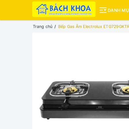
DANH M
Trang chủ
Bếp Gas Âm Electrolux ETG729GKTR