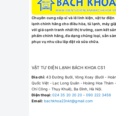
Đầu đốt đồng thau
Các rãnh lửa phân bố đều
Hệ thống đánh lửa Magneto
Chuyên cung cấp sỉ và lẻ linh kiện, vật tư điện
lạnh chính hãng cho điều hòa, tủ lạnh, máy giặ
Thuận tiện khi dùng
với giá cạnh tranh nhất thị trường, cam kết sả
Cảm ứng ngắt gas tự động
phẩm chính hãng, đa dạng chủng loại, sẵn sà
Tính năng nổi bật
phục vụ nhu cầu lắp đặt và sửa chữa.
Kiểu dáng tinh tế, màu sắc sang trọng
Bếp Gas Âm Electrolux ETG729GKTR - Đen
có 
bẩn, dễ lau chùi.
VẬT TƯ ĐIỆN LẠNH BÁCH KHOA CS1
Thiết kế bếp đôi với 2 lò mang đến sự tiện lợi t
Đầu đốt đồng thau
Đia chỉ:
43 Đường Bưởi, Vòng Xoay (Bưởi - Hoà
Quốc Việt - Lạc Long Quân - Hoàng Hoa Thám -
Đầu đốt của
Bếp Gas Âm Electrolux ETG729G
Chí Công - Thụy Khuê), Ba Đình, Hà Nội.
màu xanh không làm cháy vàng đáy nồi, chảo, k
Điện thoại
:
024 35 20 20 20
-
090 222 3456
Email:
bachkhoa23nkt@gmail.com