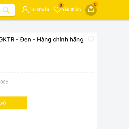
0
0
Tài khoản
Yêu thích
GKTR - Đen - Hàng chính hãng
000₫
GIỎ