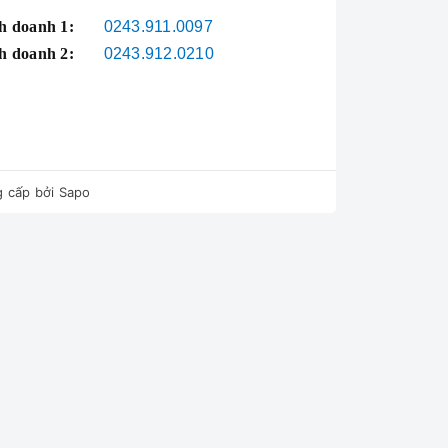
h doanh 1:
0243.911.0097
h doanh 2:
0243.912.0210
 cấp bởi
Sapo
ấu thức ăn.
y, an toàn và dễ sử dụng.