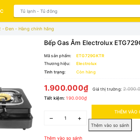
ỤC
 - Đen - Hàng chính hãng
Bếp Gas Âm Electrolux ETG729
Mã sản phẩm:
ETG729GKTR
Thương hiệu:
Electrolux
Tình trạng:
Còn hàng
1.900.000₫
2.090.
Giá thị trường:
Tiết kiệm:
190.000₫
THÊM VÀO 
–
+
Thêm vào so sánh