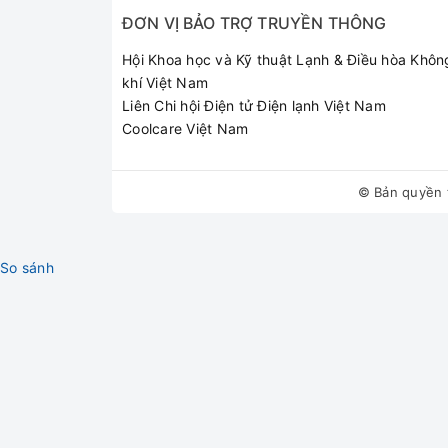
ĐƠN VỊ BẢO TRỢ TRUYỀN THÔNG
Hội Khoa học và Kỹ thuật Lạnh & Điều hòa Khôn
khí Việt Nam
Liên Chi hội Điện tử Điện lạnh Việt Nam
Coolcare Việt Nam
© Bản quyền 
So sánh
Các rãnh lửa phân bố đều
Bếp sử dụng đầu đốt với các rãnh lửa phân bố 
Hệ thống đánh lửa Magneto
Bếp Gas Âm Electrolux ETG729GKTR - Đen
sử 