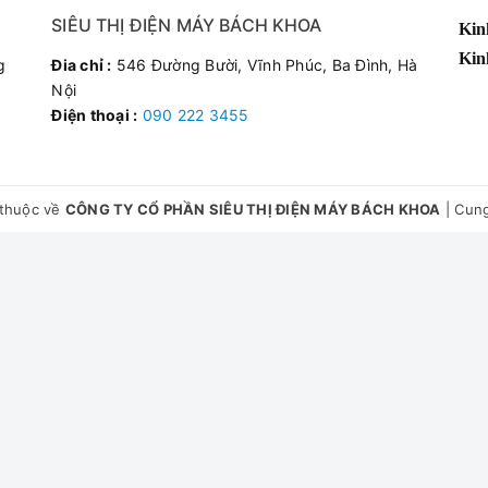
SIÊU THỊ ĐIỆN MÁY BÁCH KHOA
Kin
Kin
g
Đia chỉ :
546 Đường Bười, Vĩnh Phúc, Ba Đình, Hà
Nội
Điện thoại :
090 222 3455
thuộc về
CÔNG TY CỔ PHẦN SIÊU THỊ ĐIỆN MÁY BÁCH KHOA
|
Cung
đều xung quanh, tạo ngọn lửa to và mạnh, đẩy nhanh tốc độ đun n
dụng hệ thống đánh lửa Magneto có độ bền cao, đánh lửa cực nhạ