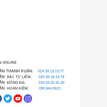
g, đẹp mắt, vừa chịu được nhiệt độ, chống bám
N ONLINE
ẬN THANH XUÂN
:
024.39.13.19.77
ẬN
BẮC TỪ LIÊM:
024.39.16.16.78
 biến dạng dưới nhiệt độ lớn, cho ngọn lửa
ẬN
ĐỐNG ĐA:
024.35.20.20.20
ẬN
HOÀN KIẾM:
090.344.5821