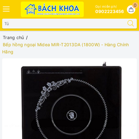
0
Gọi miễn phí
0902223456
Trang chủ
Bếp hồng ngoại Midea MIR-T2013DA (1800W) - Hàng Chính
Hãng