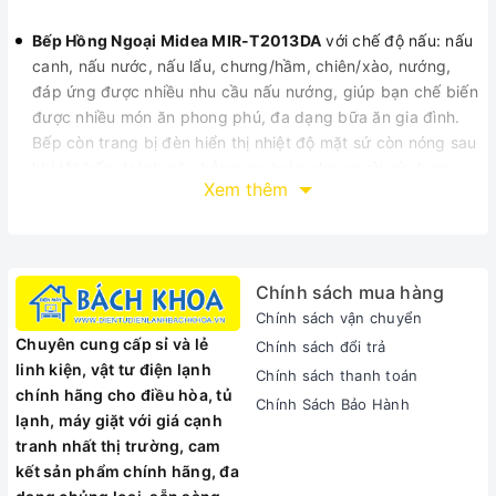
Bếp Hồng Ngoại Midea MIR-T2013DA
với chế độ nấu: nấu
canh, nấu nước, nấu lẩu, chưng/hầm, chiên/xào, nướng,
đáp ứng được nhiều nhu cầu nấu nướng, giúp bạn chế biến
được nhiều món ăn phong phú, đa dạng bữa ăn gia đình.
Bếp còn trang bị đèn hiển thị nhiệt độ mặt sứ còn nóng sau
khi tắt bếp, tránh gây bỏng, an toàn cho người sử dụng.
Xem thêm
Bếp được trang bị hệ thống phát nhiệt bằng tia hồng ngoại
tiên tiến với công suất lên đến 1800W, giúp cho các món
ăn được chế biến nhanh chóng mà vẫn giữ nguyên được
hàm lượng dinh dưỡng bên trong.
Chính sách mua hàng
Bề mặt của bếp được làm bằng chất liệu sứ tinh thể đen
Chính sách vận chuyển
Schoot của Đức bền đẹp, có khả năng chịu nhiệt cao.
Chuyên cung cấp sỉ và lẻ
Bề mặt bếp được phun sơn lán mịn, có thể dễ dàng làm
Chính sách đổi trả
linh kiện, vật tư điện lạnh
sạch sau mỗi lần sử dụng. Người dùng chỉ cần đợi bếp
Chính sách thanh toán
chính hãng cho điều hòa, tủ
nguội rồi dùng khăn ẩm lau sơ, là bếp đã trở lại sáng bóng
Chính Sách Bảo Hành
lạnh, máy giặt với giá cạnh
như cũ.
tranh nhất thị trường, cam
Bếp với chế độ nấu: nấu canh, nấu nước, nấu lẩu,
kết sản phẩm chính hãng, đa
chưng/hầm, chiên/xào, nướng, đáp ứng được nhiều nhu