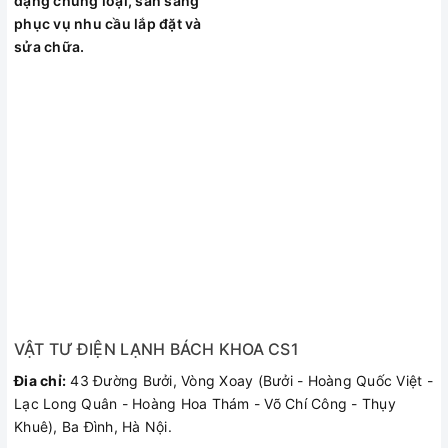
dạng chủng loại, sẵn sàng
cầu nấu nướng, giúp bạn chế biến được nhiều món ăn
phục vụ nhu cầu lắp đặt và
phong phú, đa dạng bữa ăn gia đình.
sửa chữa.
Hệ thống điều khiển bằng cảm ứng với màn hình hiển thị
LED, giúp vận hành và sử dụng dễ dàng.
Chức năng hẹn giờ cùng chức năng phát giọng nói báo chế
độ nấu hiện đại, giúp cho việc nấu nướng được thuận tiện
hơn.
Bếp còn trang bị đèn hiển thị nhiệt độ mặt sứ còn nóng sau
khi tắt bếp, tránh gây bỏng, an toàn cho người sử dụng
VẬT TƯ ĐIỆN LẠNH BÁCH KHOA CS1
Đia chỉ:
43 Đường Bưởi, Vòng Xoay (Bưởi - Hoàng Quốc Việt -
Lạc Long Quân - Hoàng Hoa Thám - Võ Chí Công - Thụy
Khuê), Ba Đình, Hà Nội.