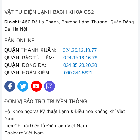
VẬT TƯ ĐIỆN LẠNH BÁCH KHOA CS2
Đia chỉ:
450 Đê La Thành, Phường Láng Thượng, Quận Đống
Đa, Hà Nội
BÁN ONLINE
QUẬN THANH XUÂN
:
024.39.13.19.77
QUẬN
BẮC TỪ LIÊM:
024.39.16.16.78
QUẬN
ĐỐNG ĐA:
024.35.20.20.20
QUẬN
HOÀN KIẾM:
090.344.5821
ĐƠN VỊ BẢO TRỢ TRUYỀN THÔNG
Hội Khoa học và Kỹ thuật Lạnh & Điều hòa Không khí Việt
Nam
Liên Chi hội Điện tử Điện lạnh Việt Nam
Coolcare Việt Nam