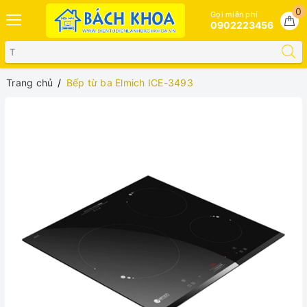
0
Gọi miễn phí
0902223456
Trang chủ
Bếp từ ba Elmich ICE-3493