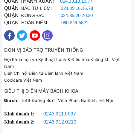
QUẬN THANH XUÂN
:
024.39.13.19.77
QUẬN
BẮC TỪ LIÊM:
024.39.16.16.78
QUẬN
ĐỐNG ĐA:
024.35.20.20.20
QUẬN
HOÀN KIẾM:
090.344.5821
ĐƠN VỊ BẢO TRỢ TRUYỀN THÔNG
Hội Khoa học và Kỹ thuật Lạnh & Điều hòa Không khí Việt
Nam
Liên Chi hội Điện tử Điện lạnh Việt Nam
Coolcare Việt Nam
SIÊU THỊ ĐIỆN MÁY BÁCH KHOA
Đia chỉ :
546 Đường Bười, Vĩnh Phúc, Ba Đình, Hà Nội
Kinh doanh 1:
0243.911.0097
Kinh doanh 2:
0243.912.0210