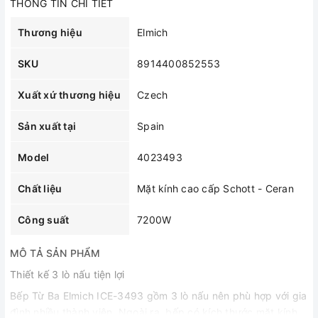
THÔNG TIN CHI TIẾT
Thương hiệu
Elmich
SKU
8914400852553
Xuất xứ thương hiệu
Czech
Sản xuất tại
Spain
Model
4023493
Chất liệu
Mặt kính cao cấp Schott - Ceran
Công suất
7200W
MÔ TẢ SẢN PHẨM
Thiết kế 3 lò nấu tiện lợi
Bếp Từ Ba Elmich ICE-3493 gồm 3 lò nấu nên phù hợp với gia
đình nhiều thành viên. Ngoài ra, bếp có kích thước mặt kính