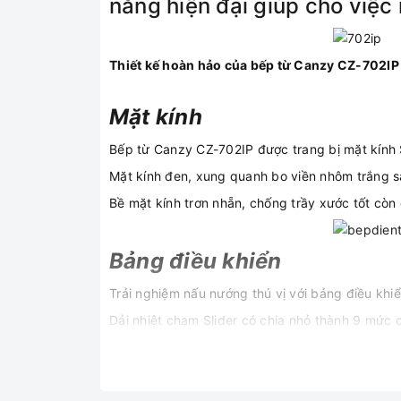
năng hiện đại giúp cho việc
Thiết kế hoàn hảo của bếp từ Canzy CZ-702IP
Mặt kính
Bếp từ Canzy CZ-702IP được trang bị mặt kính Sc
Mặt kính đen, xung quanh bo viền nhôm trắng s
Bề mặt kính trơn nhẵn, chống trầy xước tốt còn 
Bảng điều khiển
Trải nghiệm nấu nướng thú vị với bảng điều kh
Dải nhiệt chạm Slider có chia nhỏ thành 9 mức
Linh kiện
Hệ thống linh kiện cao cấp, đạt tiêu chuẩn chấ
diễn ra liên tục và an toàn.