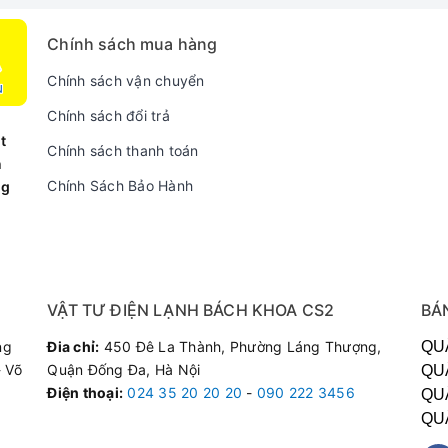
Chính sách mua hàng
O chính hãng Đức được quấn lại từ các sợi dây đồng to và dày gi
Chính sách vận chuyển
 bếp tối đa cho người dùng.
Chính sách đổi trả
t
Chính sách thanh toán
ừ thép không gỉ giúp bếp trống chịu lực tốt hơn và không bị móp
n
Chính Sách Bảo Hành
ng
ong song cùng quá trình đun nấu, giúp cho các linh kiện và mặt kí
ậy, bếp luôn duy trì được chất lượng tốt và có tuổi thọ cao hơn.
của Canzy CZ-702IP
VẬT TƯ ĐIỆN LẠNH BÁCH KHOA CS2
BÁ
ng
Đia chỉ:
450 Đê La Thành, Phường Láng Thượng,
QU
 Võ
Quận Đống Đa, Hà Nội
QU
inh với khả năng gia nhiệt nhanh chóng tại mức công suất nhiệt 
Điện thoại
:
024 35 20 20 20
-
090 222 3456
QU
thời gian vào bếp cho các chị em bận rộn.
QU