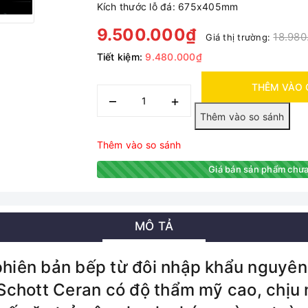
Kích thước lỗ đá: 675x405mm
9.500.000₫
18.980
Giá thị trường:
Tiết kiệm:
9.480.000₫
THÊM VÀO 
–
+
Thêm vào so sánh
Giá bán sản phẩm chưa
MÔ TẢ
phiên bản bếp từ đôi nhập khẩu nguyên
Schott Ceran có độ thẩm mỹ cao, chịu n