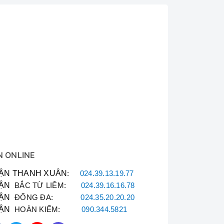
úp ổn định công suất tốt hơn. Từ đó, làm chín
 méo trong suốt quá trình sử dụng của người
nh được làm mát liên tục và nguội đi nhanh
N ONLINE
ẬN THANH XUÂN
:
024.39.13.19.77
ẬN
BẮC TỪ LIÊM:
024.39.16.16.78
cực đại từ 2300W lên 3000W. Tính năng này
ẬN
ĐỐNG ĐA:
024.35.20.20.20
ẬN
HOÀN KIẾM:
090.344.5821