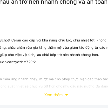
 nấu ăn trở nên nhanh chóng và an toàn
hott Ceran cao cấp với khả năng chịu lực, chịu nhiệt tốt, không b
áng, chắc chắn vừa gia tăng thẩm mỹ vừa giảm tác động từ các ng
giúp cho việc vệ sinh, lau chùi bếp trở nên nhanh chóng hơn.
iển cảm ứng nhanh nhạy, mượt mà cho phép thực hiện các thao tác
 công suất nhiệt sẽ phục vụ tốt hơn cho nhu cầu nấu nướng đa dạn
Xem thêm
t lượng quốc tế đảm bảo cho bếp có được sự hoạt động ổn định, tr