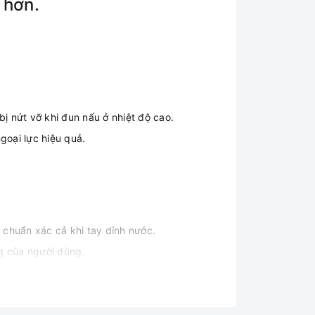
 hơn.
ị nứt vỡ khi đun nấu ở nhiệt độ cao.
oại lực hiệu quả.
 chuẩn xác cả khi tay dính nước.
g của người dùng.
ơn chu, ít hỏng hóc đảm bảo cho việc nấu ăn