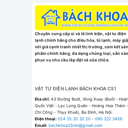
Mâm từ EGO
Bếp từ Canzy CZ-702IP được trang bị mâm từ EG
thực phẩm nhanh chóng, tiết kiệm thời gian vào
Khung vỏ
Chuyên cung cấp sỉ và lẻ linh kiện, vật tư điện
lạnh chính hãng cho điều hòa, tủ lạnh, máy giặ
Toàn bộ khung vỏ bếp được thiết kế chắc chắn t
với giá cạnh tranh nhất thị trường, cam kết sả
dùng.
phẩm chính hãng, đa dạng chủng loại, sẵn sà
Quạt tản nhiệt
phục vụ nhu cầu lắp đặt và sửa chữa.
Bếp được trang bị 2 quạt tản nhiệt, hoạt động s
chóng sau khi kết thúc công việc đun nấu. Nhờ v
Các tính năng nổi bật 
VẬT TƯ ĐIỆN LẠNH BÁCH KHOA CS1
Đia chỉ:
43 Đường Bưởi, Vòng Xoay (Bưởi - Hoà
1. Nấu nhanh
Quốc Việt - Lạc Long Quân - Hoàng Hoa Thám -
Bếp được trang bị tính năng nấu nhanh thông m
Chí Công - Thụy Khuê), Ba Đình, Hà Nội.
được áp dụng cho cả 2 vùng nấu giúp tiết kiệm 
Điện thoại
:
024 35 20 20 20
-
090 222 3456
Email:
bachkhoa23nkt@gmail.com