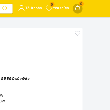
0
0
Tài khoản
Yêu thích
ệ G5 EGO của Đức
0W
00W