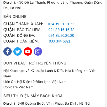
Đia chỉ:
450 Đê La Thành, Phường Láng Thượng, Quận Đống
Đa, Hà Nội
75 độ C
Nhiệt độ tối đa
BÁN ONLINE
Bộ ổn định nhiệt TBST, Cầu
QUẬN THANH XUÂN
:
024.39.13.19.77
Chế độ an toàn
dao chống rò điện ELCB
QUẬN
BẮC TỪ LIÊM:
024.39.16.16.78
QUẬN
ĐỐNG ĐA:
024.35.20.20.20
QUẬN
HOÀN KIẾM:
090.344.5821
ĐƠN VỊ BẢO TRỢ TRUYỀN THÔNG
Hội Khoa học và Kỹ thuật Lạnh & Điều hòa Không khí Việt
Nam
Liên Chi hội Điện tử Điện lạnh Việt Nam
Coolcare Việt Nam
SIÊU THỊ ĐIỆN MÁY BÁCH KHOA
Đia chỉ :
546 Đường Bười, Vĩnh Phúc, Ba Đình, Hà Nội