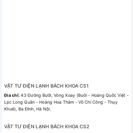
cảm biến 2 sẽ ngắt điện khi nhiệt độ vượt quá mức, giúp
phòng tránh các trường hợp bỏng, đảm bảo an toàn cho
người và thiết bị khi sử dụng.
-
Tiết kiệm năng lượng tối đa với chuẩn 5 sao
THÔNG SỐ KỸ THUẬT
Kích thước
704 x 301 x 282mm
20 Lít
Dung tích
VẬT TƯ ĐIỆN LẠNH BÁCH KHOA CS1
Đia chỉ:
43 Đường Bưởi, Vòng Xoay (Bưởi - Hoàng Quốc Việt -
2500 W
Công suất làm nóng
Lạc Long Quân - Hoàng Hoa Thám - Võ Chí Công - Thụy
Khuê), Ba Đình, Hà Nội.
0.75 Mpa
Áp suất
VẬT TƯ ĐIỆN LẠNH BÁCH KHOA CS2
Không
Bơm trợ lực