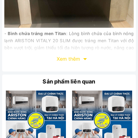
-
Bình chứa tráng men Titan
: Lòng bình chứa của bình nóng
lạnh ARISTON VITALY 20 SLIM được tráng men Titan với độ
bền vượt trội, giảm thiểu tối đa hiện tượng rò nước, nâng cao
tuổi thọ cho bình.
Xem thêm
-
Hệ thống an toàn đồng bộ tích hợp ELCB chống giậ
t: Dòng
bình nóng lạnh ARISTON VITALY 20 SLIM được trang bị cầu
dao chống rò điện ELCB, bình sẽ tự động ngắt điện khi có
Sản phẩm liên quan
hiện tượng rò điện dù chỉ là nhỏ nhất, đảm bảo an toàn tuyệt
đối cho người sử dụng.
-
Vỏ chống thấm nước
: Vỏ bình nóng lạnh ARISTON VITALY
20 SLIM với khả năng chống thấm ưu việt đạt tiêu chuẩn
IPX1, giúp phòng tránh các hiện tượng chập do nước gây ra.
-
Lớp cách nhiệt mật độ cao
: Mọi bình nước nóng gián tiếp
Ariston đều được trang bị lời nhựa cách nhiệt bằng