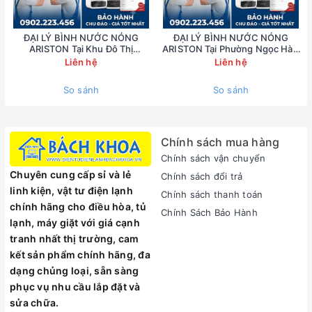
Polyurethane dày, mật độ cao giúp hạn chế tối đa sự thấm
thoát nhiệt và tổn thất năng lượng, góp phần tiết kiêm điện
năng
ĐẠI LÝ BÌNH NƯỚC NÓNG
ĐẠI LÝ BÌNH NƯỚC NÓNG
ARISTON Tại Khu Đô Thị
ARISTON Tại Phường Ngọc Hà -
CIPUTRA - 0902223456
0902223456
Liên hệ
Liên hệ
So sánh
So sánh
CÔNG NGHỆ ĐỘT PHÁ BÌNH NÓNG LẠNH ARISTON VITALY
20 SLIM 20 LÍT
Chính sách mua hàng
-
Thiết kế gọn gàng, sang trọng và tinh tế:
Bình nóng lạnh
Chính sách vận chuyển
ARISTON VITALY 20 SLIM được thiết kế hình hộp chữ nhật
Chuyên cung cấp sỉ và lẻ
Chính sách đổi trả
với màu trắng nhẹ nhàng sang trọng mà không kém phần tinh
linh kiện, vật tư điện lạnh
tế, mang đậm phong cách Ý.
Chính sách thanh toán
chính hãng cho điều hòa, tủ
Chính Sách Bảo Hành
-
Thanh đốt bằng đồng độ bền vượt trội
, cho khả năng làm
lạnh, máy giặt với giá cạnh
nóng nhanh và ổn định trong quá trình sử dụng
tranh nhất thị trường, cam
-
Thiết kế với đường xả cặn độc lập
giúp bảo trì và vệ sinh
kết sản phẩm chính hãng, đa
dễ dàng
dạng chủng loại, sẵn sàng
phục vụ nhu cầu lắp đặt và
-
Bộ ổn nhiệt TBST với kết cầu gồm 2 cảm biến
. Cảm biến 1
sửa chữa.
sẽ dừng quá trình làm nóng khi nước đã đạt nhiệt độ yêu cầu,