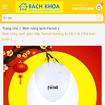
0
Gọi miễn phí
0902223456
Trang chủ
Bình nóng lạnh Ferroli
Bình nóng lạnh gián tiếp Ferroli Hotdog ELCB 5 lít ( Giá bán
buôn )