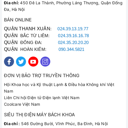
Đia chỉ:
450 Đê La Thành, Phường Láng Thượng, Quận Đống
Đa, Hà Nội
BÁN ONLINE
QUẬN THANH XUÂN
:
024.39.13.19.77
QUẬN
BẮC TỪ LIÊM:
024.39.16.16.78
QUẬN
ĐỐNG ĐA:
024.35.20.20.20
QUẬN
HOÀN KIẾM:
090.344.5821
ĐƠN VỊ BẢO TRỢ TRUYỀN THÔNG
Hội Khoa học và Kỹ thuật Lạnh & Điều hòa Không khí Việt
Nam
Liên Chi hội Điện tử Điện lạnh Việt Nam
Coolcare Việt Nam
SIÊU THỊ ĐIỆN MÁY BÁCH KHOA
Đia chỉ :
546 Đường Bười, Vĩnh Phúc, Ba Đình, Hà Nội