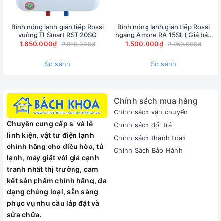
Lớp cách nhiệt không chứa cfc:
Được cấu tạo bằng lớp bọt
tổng hợp Polyurethane đậm đặc không có CFC, lớp cách
Bình nóng lạnh gián tiếp Rossi
Bình nóng lạnh gián tiếp Rossi
nhiệt đảm bảo giảm được sự thất thoát nhiệt và tổn thất
vuông TI Smart RST 20SQ
ngang Amore RA 15SL ( Giá bán
buôn )
1.650.000₫
1.500.000₫
2.850.000₫
2.950.000₫
năng lượng.
Thông tin hữu ích cho người sử dụng:
So sánh
So sánh
Nếu vòi không có nước nóng, vui lòng kiềm tra xem các kết
nối dây điện và nước có theo đúng các chi tiết kỹ thuật đã
được chỉ dẫn hay không.
Chính sách mua hàng
Kiểm tra bộ điều nhiệt và thông pha giữa các thiết bị đầu-
Chính sách vận chuyển
cuối, nếu không thông, có thể bộ an toàn lưỡng cực đã
Chuyên cung cấp sỉ và lẻ
Chính sách đổi trả
được kích hoạt.
linh kiện, vật tư điện lạnh
Chính sách thanh toán
Nếu thiết bị đang ở trạng thái đun mà đèn đỏ không sáng
chính hãng cho điều hòa, tủ
thì đèn này có thể đã bị hỏng.
Chính Sách Bảo Hành
lạnh, máy giặt với giá cạnh
Ðể bảo hệ thống bảo vệ điện của máy nước nóng hoạt
tranh nhất thị trường, cam
động hoàn hảo, độ cứng thường xuyên của nước không
kết sản phẩm chính hãng, đa
được thấp hơn 12°fr. Trong quá trình hoạt động các khớp
dạng chủng loại, sẵn sàng
nối có thể nóng lên.
phục vụ nhu cầu lắp đặt và
HƯỚNG DẪN DÀNH CHO NGƯỜI SỬ DỤNG
sửa chữa.