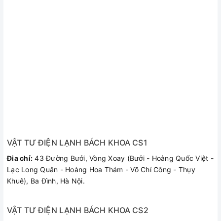
Khởi động máy:
Cấp nguồn cho bình, gạt công tắc hai cực về mức ON để
bật thiết bị.
Ðối với những kiểu hình không có công tắc, bật nguồn
bằng cách vặn núm điều khiền theo chiều kim đồng hồ.
Đèn đỏ sẽ bật sáng trong suốt quá trình đun.
Đèn Xanh sẽ sáng khi nhiệt độ đạt mức người sử dụng đã
đặt trước (chỉ có ở kiểu bình có đèn).
Điều chỉnh nhiệt độ:
Đối với kiểu máy có núm mều chỉnh nhiệt độ, nhiệt độ nước
có thể được điều chỉnh bằng cách xoay núm điều chỉnh.
Xoay núm theo dấu trên hàng mều khiền để tăng hoặc
giảm nhiệt độ.
VẬT TƯ ĐIỆN LẠNH BÁCH KHOA CS1
3.Chức năng chống đông:
Đia chỉ:
43 Đường Bưởi, Vòng Xoay (Bưởi - Hoàng Quốc Việt -
Xoay núm vặn đến vị trí biều tượng I (chỉ đúng với các kiểu
Lạc Long Quân - Hoàng Hoa Thám - Võ Chí Công - Thụy
bình có tính hàng chống đông).
Khuê), Ba Đình, Hà Nội.
Lưu ý: Không được ngắt nguồn điện cung cấp cho thiết bị.
VẬT TƯ ĐIỆN LẠNH BÁCH KHOA CS2