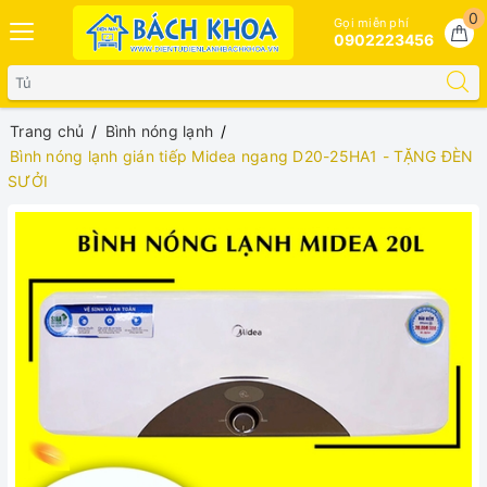
0
Gọi miễn phí
0902223456
Trang chủ
Bình nóng lạnh
Bình nóng lạnh gián tiếp Midea ngang D20-25HA1 - TẶNG ĐÈN
SƯỞI