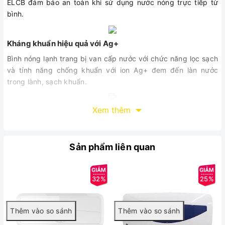
ELCB đảm bảo an toàn khi sử dụng nước nóng trực tiếp từ
bình.
Kháng khuẩn hiệu quả với Ag+
Bình nóng lạnh trang bị van cấp nước với chức năng lọc sạch
và tính năng chống khuẩn với ion Ag+ đem đến làn nước
trong lành, sạch khuẩn.
Xem thêm
Rơ le an toàn tự động ngắt điện
Bình nóng lạnh gián tiếp có Rơle an toàn tự động ngắt điện
Sản phẩm liên quan
khi rơle nhiệt bị hỏng hoặc nước nóng quá mức cho phép.
Giữ nhiệt lâu
32%
25%
Midea D20-25HA1
có lớp xốp cách nhiệt đặc biệt dùng công
nghệ phun nên mang đến khả năng giữ nhiệt lâu hơn.