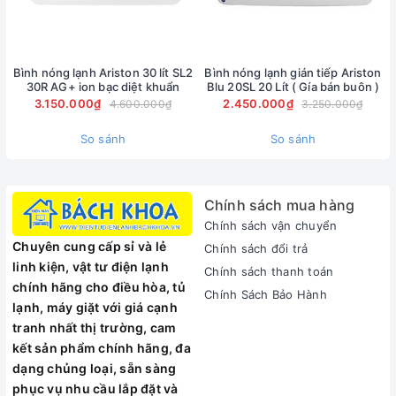
Hoạt động siêu bền
D20-25HA1
có bình chứa bằng inox là loại vật liệu siêu bền,
không bị đóng cặn, không thể bị huỷ hoại và rò rỉ trong mọi
Bình nóng lạnh Ariston 30 lít SL2
Bình nóng lạnh gián tiếp Ariston
nguồn nước.
30R AG+ ion bạc diệt khuẩn
Blu 20SL 20 Lít ( Gía bán buôn )
Cực điện từ Ma-gie thế hệ mới tăng độ bền gấp 4 lần, giúp
3.150.000₫
2.450.000₫
4.600.000₫
3.250.000₫
ngăn ngừa rò rỉ và ăn mòn bên trong.
So sánh
So sánh
Thiết kế tạo nước nóng nhiều hơn bình thông thường 20%
Chính sách mua hàng
Chính sách vận chuyển
Chuyên cung cấp sỉ và lẻ
Chính sách đổi trả
linh kiện, vật tư điện lạnh
Chính sách thanh toán
chính hãng cho điều hòa, tủ
Chính Sách Bảo Hành
lạnh, máy giặt với giá cạnh
tranh nhất thị trường, cam
kết sản phẩm chính hãng, đa
dạng chủng loại, sẵn sàng
phục vụ nhu cầu lắp đặt và