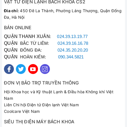
VẬT TƯ ĐIỆN LẠNH BÁCH KHOA CS2
Đia chỉ:
450 Đê La Thành, Phường Láng Thượng, Quận Đống
Đa, Hà Nội
BÁN ONLINE
QUẬN THANH XUÂN
:
024.39.13.19.77
QUẬN
BẮC TỪ LIÊM:
024.39.16.16.78
QUẬN
ĐỐNG ĐA:
024.35.20.20.20
QUẬN
HOÀN KIẾM:
090.344.5821
ĐƠN VỊ BẢO TRỢ TRUYỀN THÔNG
Hội Khoa học và Kỹ thuật Lạnh & Điều hòa Không khí Việt
Nam
Liên Chi hội Điện tử Điện lạnh Việt Nam
Coolcare Việt Nam
SIÊU THỊ ĐIỆN MÁY BÁCH KHOA