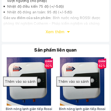
vượt ngưỡng cho phép)
Nhiệt độ điều kiển 75 độ (+/-5độ)
Nhiệt độ đóng an toàn: 95 độ (+/-5độ)
Các ưu điểm của sản phẩm
: Bình nước nóng ROSSI được
phòng thí nghiệm Cotherm - Pháp kiểm nghiệm và chứng
nhận tiết kiệm 15% điện năng.
Xem thêm
Khả năng giữ nhiệt của sản phẩm cao
Đa dạng về kiểu dáng, dung tích cho bạn lựa chọn
Thời gian bảo hành cao, giúp tiết kiệm chi phí và an tâm khi
Sản phẩm liên quan
sử dụng sản phẩm
Đảm bảo hệ thống an toàn đồng bộ
Tiết kiệm điện năng mức tối ưu
60%
62%
Bình nóng lạnh gián tiếp Rossi
Bình nóng lạnh gián tiếp Rossi