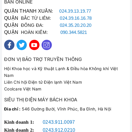
BÁN ONLINE
QUẬN THANH XUÂN
:
024.39.13.19.77
QUẬN
BẮC TỪ LIÊM:
024.39.16.16.78
QUẬN
ĐỐNG ĐA:
024.35.20.20.20
QUẬN
HOÀN KIẾM:
090.344.5821
ĐƠN VỊ BẢO TRỢ TRUYỀN THÔNG
Hội Khoa học và Kỹ thuật Lạnh & Điều hòa Không khí Việt
Nam
Liên Chi hội Điện tử Điện lạnh Việt Nam
Coolcare Việt Nam
SIÊU THỊ ĐIỆN MÁY BÁCH KHOA
Đia chỉ :
546 Đường Bười, Vĩnh Phúc, Ba Đình, Hà Nội
Kinh doanh 1:
0243.911.0097
Kinh doanh 2:
0243.912.0210