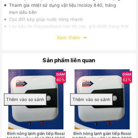
Thanh gia nhiệt sử dụng vật liệu Incoloy 840, tráng
men siêu bền
Cọc đốt kép giúp nước nóng nhanh
Lớp bảo ôn Polyurethane mật độ cao, giữ nhiệt trong thời
gian dài.
Xem thêm
Van một chiều được thiết kế bảo đảm an toàn khi áp
suất trong ruột bình quá cao
Thanh magie chống đóng cặn.
Sản phẩm liên quan
Tích hợp van xả cặn, dễ bảo dưỡng
Giá đỡ, móc treo chắc chắn
Để tiết kiệm điện không nên bật bình 24/24h, mà chỉ nên
60%
62%
bật trước lúc tắm khoảng 10-15 phút
Hãng sản xuất: Tân Á Đại Thành
Công nghệ: ITALY
Sản xuất tại: Việt Nam
Bình nóng lạnh gián tiếp Rossi
Bình nóng lạnh gián tiếp Rossi