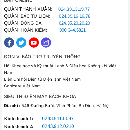
BÁN ONLINE
QUẬN THANH XUÂN
:
024.39.13.19.77
QUẬN
BẮC TỪ LIÊM:
024.39.16.16.78
QUẬN
ĐỐNG ĐA:
024.35.20.20.20
QUẬN
HOÀN KIẾM:
090.344.5821
ĐƠN VỊ BẢO TRỢ TRUYỀN THÔNG
Hội Khoa học và Kỹ thuật Lạnh & Điều hòa Không khí Việt
Nam
Liên Chi hội Điện tử Điện lạnh Việt Nam
Coolcare Việt Nam
SIÊU THỊ ĐIỆN MÁY BÁCH KHOA
Đia chỉ :
546 Đường Bười, Vĩnh Phúc, Ba Đình, Hà Nội
Kinh doanh 1:
0243.911.0097
Kinh doanh 2:
0243.912.0210