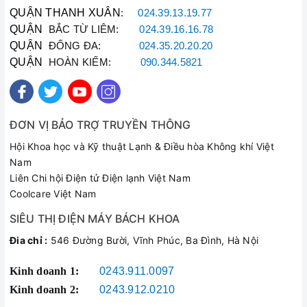
QUẬN THANH XUÂN
:
024.39.13.19.77
QUẬN
BẮC TỪ LIÊM:
024.39.16.16.78
QUẬN
ĐỐNG ĐA:
024.35.20.20.20
QUẬN
HOÀN KIẾM:
090.344.5821
ĐƠN VỊ BẢO TRỢ TRUYỀN THÔNG
Hội Khoa học và Kỹ thuật Lạnh & Điều hòa Không khí Việt
Nam
Liên Chi hội Điện tử Điện lạnh Việt Nam
Coolcare Việt Nam
SIÊU THỊ ĐIỆN MÁY BÁCH KHOA
Đia chỉ :
546 Đường Bười, Vĩnh Phúc, Ba Đình, Hà Nội
Kinh doanh 1:
0243.911.0097
Kinh doanh 2:
0243.912.0210