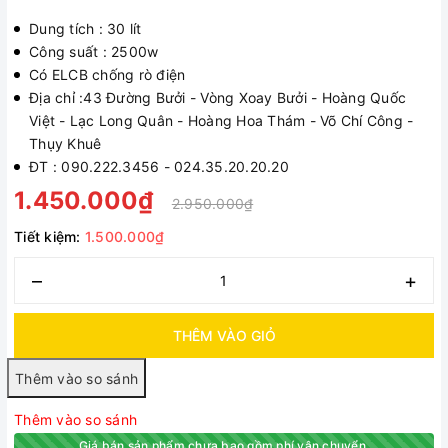
Dung tích : 30 lít
Công suất : 2500w
Có ELCB chống rò điện
Địa chỉ :43 Đường Bưởi - Vòng Xoay Bưởi - Hoàng Quốc
Việt - Lạc Long Quân - Hoàng Hoa Thám - Võ Chí Công -
Thụy Khuê
ĐT : 090.222.3456 - 024.35.20.20.20
1.450.000₫
2.950.000₫
Tiết kiệm:
1.500.000₫
–
+
THÊM VÀO GIỎ
Thêm vào so sánh
Giá bán sản phẩm chưa bao gồm phí vận chuyển.