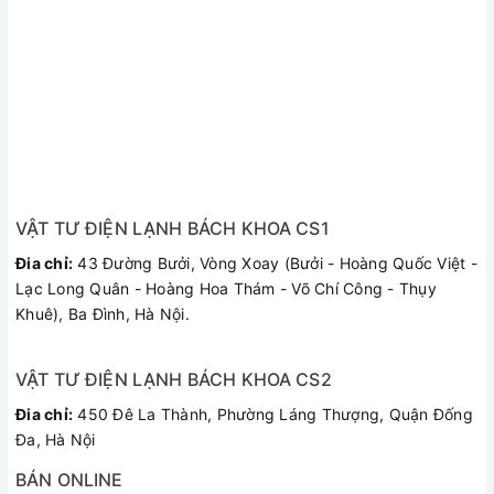
nước đạt nhiệt độ
Bình có hệ thống điều chỉnh nhiệt độ thích hợp với nhu cầu sử
dụng. Chế độ tự động ngắt khi nước đạt nhiệt độ sôi giúp
bạn tiết kiệm điện năng, hơn thế là không gây nguy hại đối
với người sử dụng. Nhưng không vì thế mà bạn được phép
cắm cả ngày, tốt nhất là nên bật bình trước 15-20 phút, sau
đó tắt đi để sử dụng cho an toàn và tránh lãng phí điện năng
và nước.
VẬT TƯ ĐIỆN LẠNH BÁCH KHOA CS1
Đia chỉ:
43 Đường Bưởi, Vòng Xoay (Bưởi - Hoàng Quốc Việt -
Lạc Long Quân - Hoàng Hoa Thám - Võ Chí Công - Thụy
Khuê), Ba Đình, Hà Nội.
VẬT TƯ ĐIỆN LẠNH BÁCH KHOA CS2
Đia chỉ:
450 Đê La Thành, Phường Láng Thượng, Quận Đống
Đa, Hà Nội
BÁN ONLINE