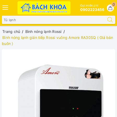
0
Gọi miễn phí
0902223456
Trang chủ
Bình nóng lạnh Rossi
Bình nóng lạnh gián tiếp Rossi vuông Amore RA30SQ ( Giá bán
buôn )