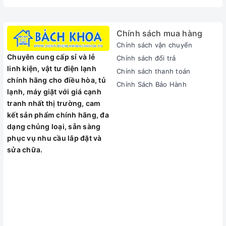
MÔ TẢ SẢN PHẨM
Bình Xịt Tẩy Rửa Nhà Tắm Astonish C9716 (750ml)
là chất
tẩy rửa được sản xuất theo phương thức đặc biệt nhằm đối
Chính sách mua hàng
phó với những vết bẩn cứng đầu nhất, sản phẩm có thể
Chính sách vận chuyển
đánh bay mọi vết bẩn lâu ngày giúp cho mặt bồn tắm luôn
Chuyên cung cấp sỉ và lẻ
Chính sách đổi trả
sạch sẽ, trắng sáng không tì vết.
linh kiện, vật tư điện lạnh
Chính sách thanh toán
Với công thức mạnh mẽ có trong sản phẩm giúp loại bỏ cặn
chính hãng cho điều hòa, tủ
Chính Sách Bảo Hành
vôi phèn, cặn xà phòng và các vết ố… mà bạn không cần
lạnh, máy giặt với giá cạnh
phải tốn nhiều thời gian cọ rửa nhiều, mang lại hương thơm
tranh nhất thị trường, cam
dịu mát cho nhà tắm của bạn.
kết sản phẩm chính hãng, đa
Sản phẩm chuyên dụng cho việc vệ sinh bồn tắm, bồn rửa,
dạng chủng loại, sẵn sàng
vòi nước, sàn lát gạch men, vòi tắm, sàn lát crôm và các bề
phục vụ nhu cầu lắp đặt và
mặt cứng khác như: đá granite, kiếng và đồ sứ vệ sinh.
sửa chữa.