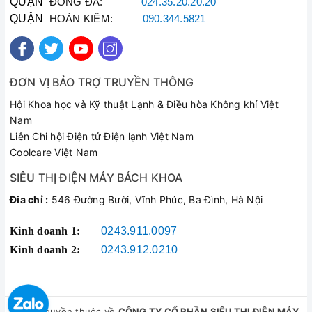
QUẬN
ĐỐNG ĐA:
024.35.20.20.20
QUẬN
HOÀN KIẾM:
090.344.5821
ĐƠN VỊ BẢO TRỢ TRUYỀN THÔNG
Hội Khoa học và Kỹ thuật Lạnh & Điều hòa Không khí Việt
Nam
Liên Chi hội Điện tử Điện lạnh Việt Nam
Coolcare Việt Nam
SIÊU THỊ ĐIỆN MÁY BÁCH KHOA
Đia chỉ :
546 Đường Bười, Vĩnh Phúc, Ba Đình, Hà Nội
Kinh doanh 1:
0243.911.0097
Kinh doanh 2:
0243.912.0210
© Bản quyền thuộc về
CÔNG TY CỔ PHẦN SIÊU THỊ ĐIỆN MÁY