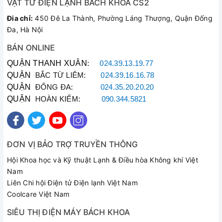
VẬT TƯ ĐIỆN LẠNH BÁCH KHOA CS2
Đia chỉ:
450 Đê La Thành, Phường Láng Thượng, Quận Đống
Đa, Hà Nội
BÁN ONLINE
QUẬN THANH XUÂN
:
024.39.13.19.77
QUẬN
BẮC TỪ LIÊM:
024.39.16.16.78
QUẬN
ĐỐNG ĐA:
024.35.20.20.20
QUẬN
HOÀN KIẾM:
090.344.5821
ĐƠN VỊ BẢO TRỢ TRUYỀN THÔNG
Hội Khoa học và Kỹ thuật Lạnh & Điều hòa Không khí Việt
Nam
Liên Chi hội Điện tử Điện lạnh Việt Nam
Coolcare Việt Nam
SIÊU THỊ ĐIỆN MÁY BÁCH KHOA