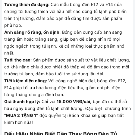
Tương thích đa dạng:
Các mẫu bóng đèn E12 và E14 của
chúng tôi tương thích với hầu hết các dòng tủ lạnh phổ biến
trên thị trường, đảm bảo bạn dễ dàng tìm được sản phẩm
phù hợp.
Ánh sáng rõ ràng, ổn định:
Bóng đèn cung cấp ánh sáng
trắng ấm hoặc trắng sáng, giúp bạn dễ dàng nhìn rõ mọi
ngóc ngách trong tủ lạnh, kể cả những loại thực phẩm nhỏ
nhất.
Tuổi thọ cao:
Sản phẩm được sản xuất từ vật liệu chất lượng,
có khả năng chịu được nhiệt độ thấp và độ ẩm cao trong môi
trường tủ lạnh, đảm bảo tuổi thọ sử dụng lâu dài.
Tiết kiệm điện năng:
Với công nghệ hiện đại, bóng đèn E12,
E14 giúp tối ưu hóa lượng điện tiêu thụ, giảm chi phí điện
hàng tháng cho gia đình bạn.
Giá thành hợp lý:
Chỉ với
15.000 VNĐ/cái
, bạn đã có thể sở
hữu ngay bóng đèn tủ lạnh chất lượng. Đặc biệt, chương trình
"MUA 2 TẶNG 1"
độc quyền tại Bách Khoa sẽ giúp bạn tiết
kiệm hơn nữa!
Dấu Hiệu Nhận Biết Cần Thay Bóng Đèn Tủ