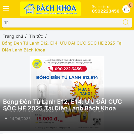
0
Gọi miễn phí
0902223456
Trang chủ
Tin tức
Bóng Đèn Tủ Lạnh E12, E14: ƯU ĐÃI CỰC SỐC HÈ 2025 Tại
Điện Lạnh Bách Khoa
Bóng Đèn Tủ Lạnh E12, E14: ƯU ĐÃI CỰC
SỐC HÈ 2025 Tại Điện Lạnh Bách Khoa
CÔNG TY CỔ PHẦN SIÊU THỊ ĐIỆN MÁY BÁCH KHOA
14/06/2025