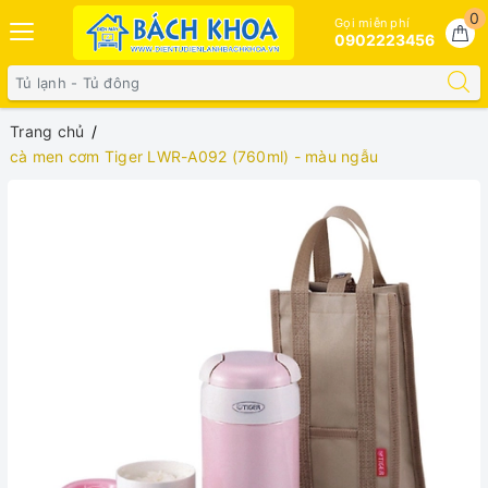
0
Gọi miễn phí
0902223456
Trang chủ
cà men cơm Tiger LWR-A092 (760ml) - màu ngẫu