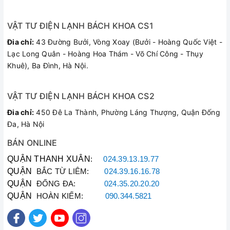
canh cho phép bạn cất giữ và mang theo được lượng thức ăn
đi làm, đi học hoặc dã ngoại.
VẬT TƯ ĐIỆN LẠNH BÁCH KHOA CS1
Giữ ấm lâu
Đia chỉ:
43 Đường Bưởi, Vòng Xoay (Bưởi - Hoàng Quốc Việt -
Khả năng giữ nóng của cà men cơm Tiger LWR-A092 trong
Lạc Long Quân - Hoàng Hoa Thám - Võ Chí Công - Thụy
vòng 6h ở 66ºC, có thể dùng được trong lò Microwave để
Khuê), Ba Đình, Hà Nội.
hâm nóng. Hộp có nắp đậy rất kín, chắc chắc, bạn sẽ yên
tâm khi thức ăn sẽ không bị tràn ra ngoài cũng như luôn giữ
được nhiệt độ và không bị ảnh hưởng bởi các tác nhân bên
VẬT TƯ ĐIỆN LẠNH BÁCH KHOA CS2
ngoài.
Đia chỉ:
450 Đê La Thành, Phường Láng Thượng, Quận Đống
Đa, Hà Nội
BÁN ONLINE
QUẬN THANH XUÂN
:
024.39.13.19.77
QUẬN
BẮC TỪ LIÊM:
024.39.16.16.78
QUẬN
ĐỐNG ĐA:
024.35.20.20.20
QUẬN
HOÀN KIẾM:
090.344.5821