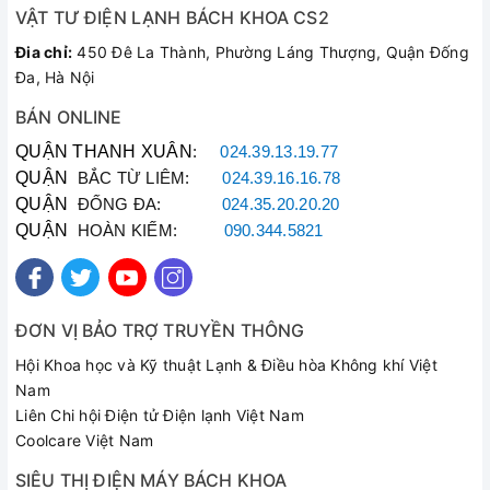
VẬT TƯ ĐIỆN LẠNH BÁCH KHOA CS2
Đia chỉ:
450 Đê La Thành, Phường Láng Thượng, Quận Đống
Đa, Hà Nội
BÁN ONLINE
QUẬN THANH XUÂN
:
024.39.13.19.77
QUẬN
BẮC TỪ LIÊM:
024.39.16.16.78
QUẬN
ĐỐNG ĐA:
024.35.20.20.20
QUẬN
HOÀN KIẾM:
090.344.5821
ĐƠN VỊ BẢO TRỢ TRUYỀN THÔNG
Hội Khoa học và Kỹ thuật Lạnh & Điều hòa Không khí Việt
Nam
Liên Chi hội Điện tử Điện lạnh Việt Nam
Coolcare Việt Nam
SIÊU THỊ ĐIỆN MÁY BÁCH KHOA