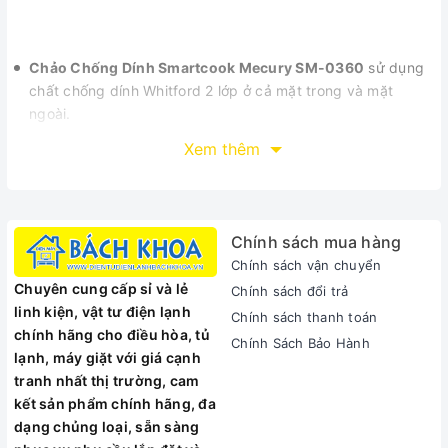
Chảo Chống Dính Smartcook Mecury SM-0360
sử dụng
chất chống dính Whitford 2 lớp ở cả mặt trong và mặt
ngoài.
Mặt trong là lớp chống dính whitford màu đen ánh kim giúp
Xem thêm
thức ăn không bị bám dính vào lòng chảo khi sử dụng nấu
nướng và đặc biệt an toàn cho sức khỏe.
Mặt ngoài phủ chất chống bám bấn, chịu nhiệt whitford
mày xanh ngọc sang trọng, trẻ trung.
Chính sách mua hàng
Viền chảo được bo rất vững chắc và không bị bóp méo
Chính sách vận chuyển
trong quá trình sử dụng.
Chuyên cung cấp sỉ và lẻ
Chính sách đổi trả
Đáy chống trượt
linh kiện, vật tư điện lạnh
Chính sách thanh toán
Sản phẩm dùng tốt trên bếp điện, bếp hồng ngoại,
chính hãng cho điều hòa, tủ
halogen, ga.
Chính Sách Bảo Hành
lạnh, máy giặt với giá cạnh
tranh nhất thị trường, cam
kết sản phẩm chính hãng, đa
dạng chủng loại, sẵn sàng