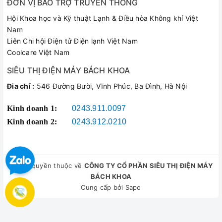
ĐƠN VỊ BẢO TRỢ TRUYỀN THÔNG
Hội Khoa học và Kỹ thuật Lạnh & Điều hòa Không khí Việt
Nam
Liên Chi hội Điện tử Điện lạnh Việt Nam
Coolcare Việt Nam
SIÊU THỊ ĐIỆN MÁY BÁCH KHOA
Đia chỉ :
546 Đường Bười, Vĩnh Phúc, Ba Đình, Hà Nội
Kinh doanh 1:
0243.911.0097
Kinh doanh 2:
0243.912.0210
© Bản quyền thuộc về
CÔNG TY CỔ PHẦN SIÊU THỊ ĐIỆN MÁY
BÁCH KHOA
Cung cấp bởi
Sapo
So sánh