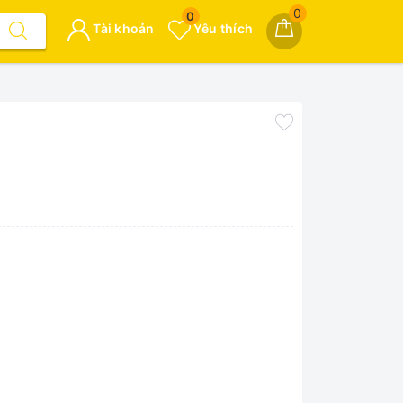
0
0
Tài khoản
Yêu thích