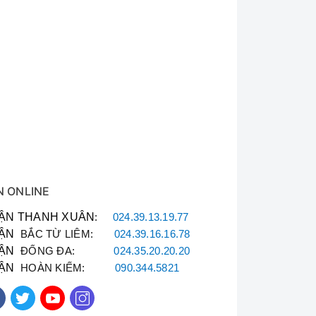
N ONLINE
ẬN THANH XUÂN
:
024.39.13.19.77
ẬN
BẮC TỪ LIÊM:
024.39.16.16.78
ẬN
ĐỐNG ĐA:
024.35.20.20.20
ẬN
HOÀN KIẾM:
090.344.5821