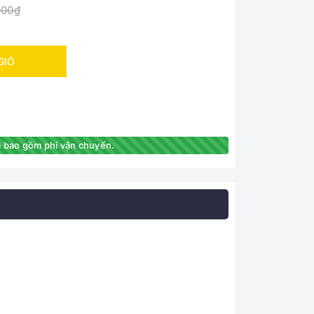
000₫
GIỎ
 bao gồm phí vận chuyển.