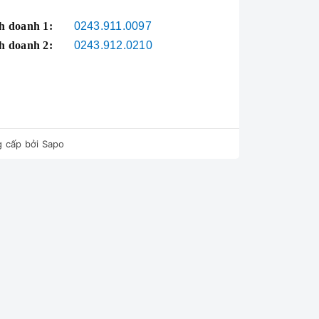
h doanh 1:
0243.911.0097
h doanh 2:
0243.912.0210
 cấp bởi
Sapo