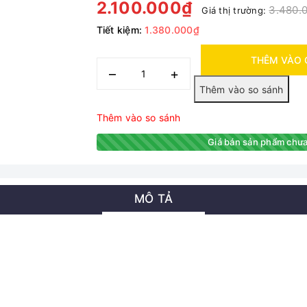
2.100.000₫
3.480.
Giá thị trường:
Tiết kiệm:
1.380.000₫
THÊM VÀO 
–
+
Thêm vào so sánh
Giá bán sản phẩm chưa
MÔ TẢ