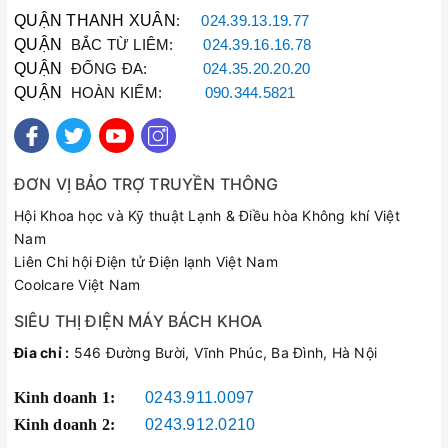
QUẬN THANH XUÂN
:
024.39.13.19.77
QUẬN
BẮC TỪ LIÊM:
024.39.16.16.78
QUẬN
ĐỐNG ĐA:
024.35.20.20.20
QUẬN
HOÀN KIẾM:
090.344.5821
ĐƠN VỊ BẢO TRỢ TRUYỀN THÔNG
Hội Khoa học và Kỹ thuật Lạnh & Điều hòa Không khí Việt
Nam
Liên Chi hội Điện tử Điện lạnh Việt Nam
Coolcare Việt Nam
SIÊU THỊ ĐIỆN MÁY BÁCH KHOA
Đia chỉ :
546 Đường Bười, Vĩnh Phúc, Ba Đình, Hà Nội
Kinh doanh 1:
0243.911.0097
Kinh doanh 2:
0243.912.0210