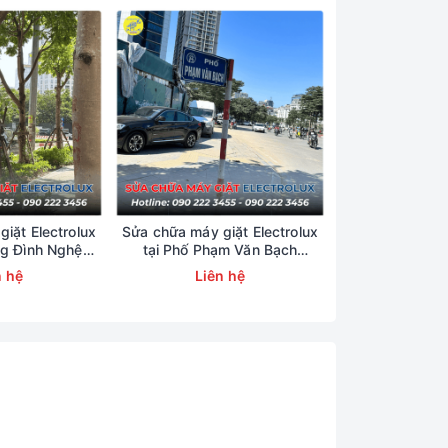
iặt Electrolux
Sửa chữa máy giặt Electrolux
Sửa chữa máy g
ng Đình Nghệ
tại Phố Phạm Văn Bạch
tại Phố T
23456
0902223456
09022
n hệ
Liên hệ
Liên