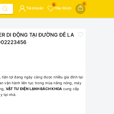
0
0
Tài khoản
Yêu thích
R DI ĐỘNG TẠI ĐƯỜNG ĐÊ LA
902223456
 tiện lợi đang ngày càng được nhiều gia đình tại
ian vận hành liên tục trong mùa nắng nóng, máy
ắng,
VẬT TƯ ĐIỆN LẠNH BÁCH KHOA
cung cấp
y tại nhà.