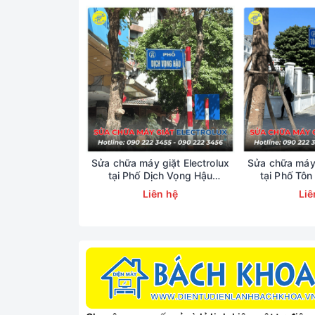
Sửa chữa máy giặt Electrolux
Sửa chữa máy 
tại Phố Dịch Vọng Hậu
tại Phố Tôn
0902223456
0902
Liên hệ
Liê
Các Lỗi Thường 
Điều hòa di độn
Máy cắm điện 
Block (máy nén