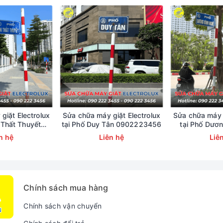
giặt Electrolux
Sửa chữa máy giặt Electrolux
Sửa chữa máy g
 Thất Thuyết
tại Phố Duy Tân 0902223456
tại Phố Dươ
223456
09022
n hệ
Liên hệ
Liê
Gặp Trên Điều Hòa Di Động Casper
g Casper báo lỗi E5, E4 trên màn hình hiển thị.
Chính sách mua hàng
nhưng không nguồn, không hoạt động.
Chính sách vận chuyển
) không chạy hoặc chạy ra hơi nóng, không mát.