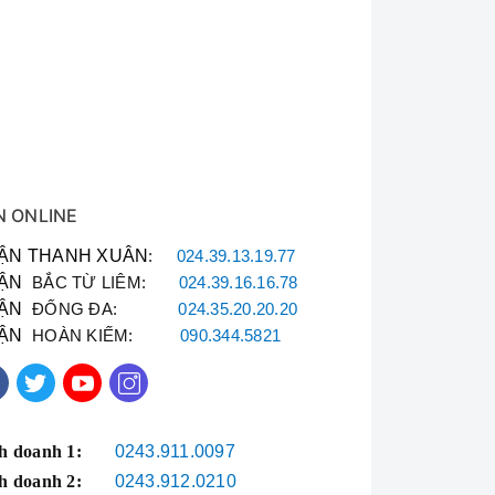
N ONLINE
ng, điều hòa mini,
ẬN THANH XUÂN
:
024.39.13.19.77
ẬN
BẮC TỪ LIÊM:
024.39.16.16.78
đầy đủ.
ẬN
ĐỐNG ĐA:
024.35.20.20.20
iền.
ẬN
HOÀN KIẾM:
090.344.5821
tháng.
h doanh 1:
0243.911.0097
h doanh 2:
0243.912.0210