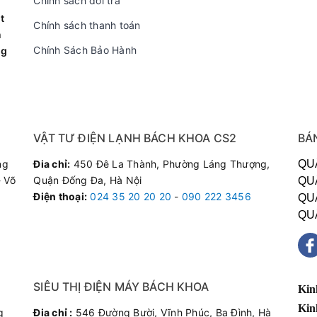
Chính sách đổi trả
ảy nước lê láng ra sàn nhà do tắc khay chứa hoặc hỏng bơm.
t
Chính sách thanh toán
n
, rung lắc mạnh khi vận hành.
Chính Sách Bảo Hành
ng
rò rỉ gas ở các đầu hộc nối ống.
n Dịch Vụ Sửa Chữa Của Bách Khoa?
VẬT TƯ ĐIỆN LẠNH BÁCH KHOA CS2
BÁ
ên dày dặn kinh nghiệm chuyên sâu về các dòng điều hòa máy đứ
ng
Đia chỉ:
450 Đê La Thành, Phường Láng Thượng,
QU
ại sự hài lòng tuyệt đối:
 Võ
Quận Đống Đa, Hà Nội
QU
Thay thế cảm biến, bo mạch, quạt chính hãng Casper, sẵn kho 
Điện thoại
:
024 35 20 20 20
-
090 222 3456
QU
nh xác:
Báo đúng lỗi, sửa đúng giá, tuyệt đối không bày vẽ câu t
QU
ặt nhanh chóng khắp các quận huyện nội thành Hà Nội.
 hạng mục sửa chữa và thay thế đều được bảo hành từ 3 đến 6 
Gì Về Chúng Tôi?
SIÊU THỊ ĐIỆN MÁY BÁCH KHOA
Kin
Kin
g
Đia chỉ :
546 Đường Bười, Vĩnh Phúc, Ba Đình, Hà