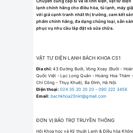
Chuyên cung cấp sỉ và lẻ linh kiện, vật tư điện
Điều hòa bị ch
lạnh chính hãng cho điều hòa, tủ lạnh, máy giặ
với giá cạnh tranh nhất thị trường, cam kết sả
Quạt gió kêu to
phẩm chính hãng, đa dạng chủng loại, sẵn sà
Máy thiếu gas, 
phục vụ nhu cầu lắp đặt và sửa chữa.
Tại Sao Nên Chọ
VẬT TƯ ĐIỆN LẠNH BÁCH KHOA CS1
Với đội ngũ kỹ thuật vi
Đia chỉ:
43 Đường Bưởi, Vòng Xoay (Bưởi - Hoà
chúng tôi cam kết mang l
Quốc Việt - Lạc Long Quân - Hoàng Hoa Thám -
Linh kiện chính hãng:
Chí Công - Thụy Khuê), Ba Đình, Hà Nội.
Kiểm tra bắt bệnh chí
Điện thoại
:
024 35 20 20 20
-
090 222 3456
Phục vụ siêu tốc:
Có m
Email:
bachkhoa23nkt@gmail.com
Bảo hành dài hạn:
Mọi
Khách Hàng Nói 
ĐƠN VỊ BẢO TRỢ TRUYỀN THÔNG
Hội Khoa học và Kỹ thuật Lạnh & Điều hòa Khôn