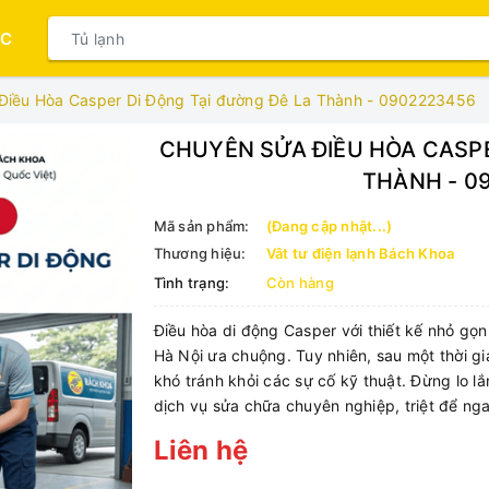
ỤC
Điều Hòa Casper Di Động Tại đường Đê La Thành - 0902223456
CHUYÊN SỬA ĐIỀU HÒA CASPE
THÀNH - 0
Mã sản phẩm:
(Đang cập nhật...)
Thương hiệu:
Vât tư điện lạnh Bách Khoa
Tình trạng:
Còn hàng
Điều hòa di động Casper với thiết kế nhỏ gọn,
Hà Nội ưa chuộng. Tuy nhiên, sau một thời g
khó tránh khỏi các sự cố kỹ thuật. Đừng lo l
dịch vụ sửa chữa chuyên nghiệp, triệt để nga
Liên hệ