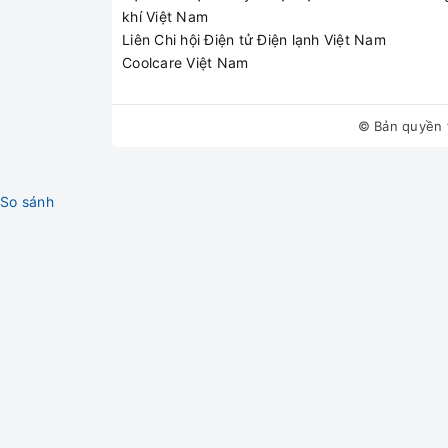
khí Việt Nam
Anh Hoàng - Quận T
Liên Chi hội Điện tử Điện lạnh Việt Nam
Coolcare Việt Nam
★★★★★
"Cái điều hòa Casper 
© Bản quyền 
thấy thợ đến rất nhan
So sánh
Chị Thuận - Cầu Giấy
★★★★★
"Máy bật lên chỉ có 
thay thế xong máy lạ