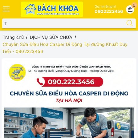
0
Gọi miễn phí
0902223456
Trang chủ
DỊCH VỤ SỬA CHỮA
Chuyên Sửa Điều Hòa Casper Di Động Tại đường Khuất Duy
Tiến - 0902223456