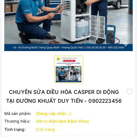
CHUYÊN SỬA ĐIỀU HÒA CASPER DI ĐỘNG
TẠI ĐƯỜNG KHUẤT DUY TIẾN - 0902223456
Mã sản phẩm:
(Đang cập nhật...)
Thương hiệu:
Vât tư điện lạnh Bách Khoa
Tình trạng:
Còn hàng