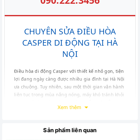
090.222.3456
CHUYÊN SỬA ĐIỀU HÒA
CASPER DI ĐỘNG TẠI HÀ
NỘI
Điều hòa di động Casper với thiết kế nhỏ gọn, tiện
lợi đang ngày càng được nhiều gia đình tại Hà Nội
ưa chuộng. Tuy nhiên, sau một thời gian vận hành
liên tục trong mùa nắng nóng, máy khó tránh khỏi
các sự cố kỹ thuật. Đừng lo lắng,
VẬT TƯ ĐIỆN
Xem thêm
LẠNH BÁCH KHOA
cung cấp dịch vụ sửa chữa
chuyên nghiệp, triệt để ngay tại nhà.
Sản phẩm liên quan