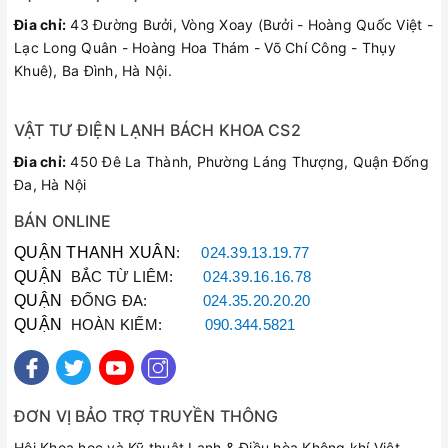
Với đội ngũ kỹ thuật viên dày dặn kinh nghiệm
Đia chỉ:
43 Đường Bưởi, Vòng Xoay (Bưởi - Hoàng Quốc Việt -
chuyên sâu về các dòng điều hòa máy đứng, điều
Lạc Long Quân - Hoàng Hoa Thám - Võ Chí Công - Thụy
hòa mini, chúng tôi cam kết mang lại sự hài lòng
Khuê), Ba Đình, Hà Nội.
tuyệt đối:
Linh kiện chính hãng:
Thay thế cảm biến, bo
VẬT TƯ ĐIỆN LẠNH BÁCH KHOA CS2
mạch, quạt chính hãng Casper, sẵn kho đầy đủ.
Đia chỉ:
450 Đê La Thành, Phường Láng Thượng, Quận Đống
Kiểm tra bắt bệnh chính xác:
Báo đúng lỗi, sửa
Đa, Hà Nội
đúng giá, tuyệt đối không bày vẽ câu tiền.
Phục vụ siêu tốc:
Có mặt nhanh chóng khắp các
BÁN ONLINE
quận huyện nội thành Hà Nội.
QUẬN THANH XUÂN
:
024.39.13.19.77
Bảo hành dài hạn:
Mọi hạng mục sửa chữa và
QUẬN
BẮC TỪ LIÊM:
024.39.16.16.78
thay thế đều được bảo hành từ 3 đến 6 tháng.
QUẬN
ĐỐNG ĐA:
024.35.20.20.20
QUẬN
HOÀN KIẾM:
090.344.5821
Khách Hàng Nói Gì Về Chúng Tôi?
ĐƠN VỊ BẢO TRỢ TRUYỀN THÔNG
Anh Hoàng - Quận Thanh Xuân:
Hội Khoa học và Kỹ thuật Lạnh & Điều hòa Không khí Việt