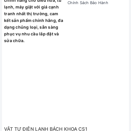
chính hãng cho điều hòa, tủ
Chính Sách Bảo Hành
trên màn hình hiển thị.
lạnh, máy giặt với giá cạnh
tranh nhất thị trường, cam
Máy cắm điện nhưng không nguồn,
kết sản phẩm chính hãng, đa
không hoạt động.
dạng chủng loại, sẵn sàng
Block (máy nén) không chạy hoặc chạy
phục vụ nhu cầu lắp đặt và
ra hơi nóng, không mát.
sửa chữa.
Điều hòa bị chảy nước lê láng ra sàn
nhà do tắc khay chứa hoặc hỏng bơm.
Quạt gió kêu to, rung lắc mạnh khi vận
hành.
Máy thiếu gas, rò rỉ gas ở các đầu hộc
nối ống.
Tại Sao Nên Chọn Dịch Vụ Sửa Chữa
Của Bách Khoa?
VẬT TƯ ĐIỆN LẠNH BÁCH KHOA CS1