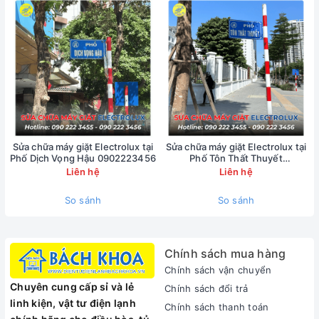
Sửa chữa máy giặt Electrolux tại
Sửa chữa máy giặt Electrolux tại
Phố Dịch Vọng Hậu 0902223456
Phố Tôn Thất Thuyết
0902223456
Liên hệ
Liên hệ
So sánh
So sánh
Các Lỗi Thường Gặp Trên Điều Hòa Di
Chính sách mua hàng
Động Casper
Chính sách vận chuyển
Chuyên cung cấp sỉ và lẻ
Chính sách đổi trả
linh kiện, vật tư điện lạnh
Chính sách thanh toán
Điều hòa di động Casper báo lỗi E5, E4