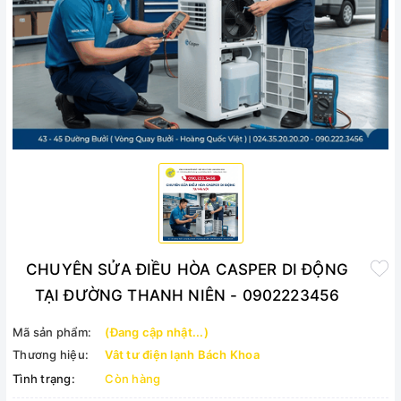
CHUYÊN SỬA ĐIỀU HÒA CASPER DI ĐỘNG
TẠI ĐƯỜNG THANH NIÊN - 0902223456
Mã sản phẩm:
(Đang cập nhật...)
Thương hiệu:
Vât tư điện lạnh Bách Khoa
Tình trạng:
Còn hàng