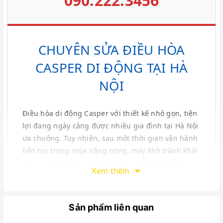
090.222.3456
CHUYÊN SỬA ĐIỀU HÒA
CASPER DI ĐỘNG TẠI HÀ
NỘI
Điều hòa di động Casper với thiết kế nhỏ gọn, tiện
lợi đang ngày càng được nhiều gia đình tại Hà Nội
ưa chuộng. Tuy nhiên, sau một thời gian vận hành
liên tục trong mùa nắng nóng, máy khó tránh khỏi
các sự cố kỹ thuật. Đừng lo lắng,
VẬT TƯ ĐIỆN
Xem thêm
LẠNH BÁCH KHOA
cung cấp dịch vụ sửa chữa
chuyên nghiệp, triệt để ngay tại nhà.
Sản phẩm liên quan