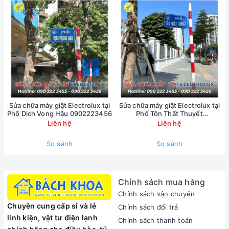
Sửa chữa máy giặt Electrolux tại
Sửa chữa máy giặt Electrolux tại
Phố Dịch Vọng Hậu 0902223456
Phố Tôn Thất Thuyết
0902223456
Liên hệ
Liên hệ
So sánh
So sánh
Các Lỗi Thường Gặp Trên Điều Hòa Di
Chính sách mua hàng
Động Casper
Chính sách vận chuyển
Chuyên cung cấp sỉ và lẻ
Chính sách đổi trả
linh kiện, vật tư điện lạnh
Chính sách thanh toán
Điều hòa di động Casper báo lỗi E5, E4