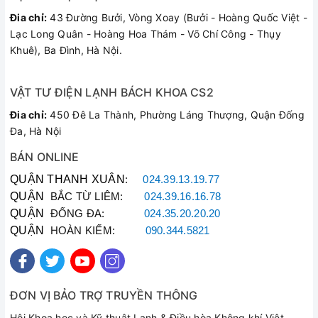
Với đội ngũ kỹ thuật viên dày dặn kinh nghiệm
Đia chỉ:
43 Đường Bưởi, Vòng Xoay (Bưởi - Hoàng Quốc Việt -
chuyên sâu về các dòng điều hòa máy đứng, điều
Lạc Long Quân - Hoàng Hoa Thám - Võ Chí Công - Thụy
hòa mini, chúng tôi cam kết mang lại sự hài lòng
Khuê), Ba Đình, Hà Nội.
tuyệt đối:
Linh kiện chính hãng:
Thay thế cảm biến, bo
VẬT TƯ ĐIỆN LẠNH BÁCH KHOA CS2
mạch, quạt chính hãng Casper, sẵn kho đầy đủ.
Đia chỉ:
450 Đê La Thành, Phường Láng Thượng, Quận Đống
Kiểm tra bắt bệnh chính xác:
Báo đúng lỗi, sửa
Đa, Hà Nội
đúng giá, tuyệt đối không bày vẽ câu tiền.
Phục vụ siêu tốc:
Có mặt nhanh chóng khắp các
BÁN ONLINE
quận huyện nội thành Hà Nội.
QUẬN THANH XUÂN
:
024.39.13.19.77
Bảo hành dài hạn:
Mọi hạng mục sửa chữa và
QUẬN
BẮC TỪ LIÊM:
024.39.16.16.78
thay thế đều được bảo hành từ 3 đến 6 tháng.
QUẬN
ĐỐNG ĐA:
024.35.20.20.20
QUẬN
HOÀN KIẾM:
090.344.5821
Khách Hàng Nói Gì Về Chúng Tôi?
ĐƠN VỊ BẢO TRỢ TRUYỀN THÔNG
Anh Hoàng - Quận Thanh Xuân:
Hội Khoa học và Kỹ thuật Lạnh & Điều hòa Không khí Việt