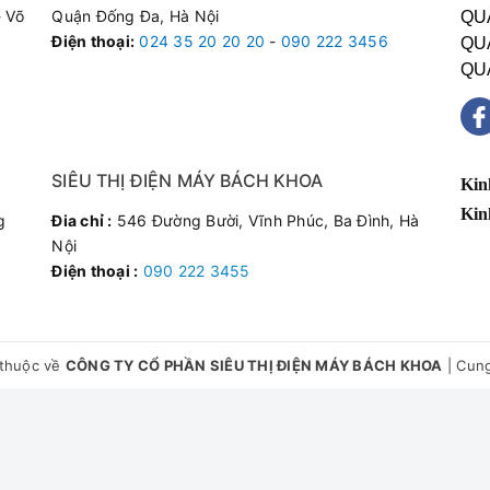
 Võ
Quận Đống Đa, Hà Nội
QU
Điện thoại
:
024 35 20 20 20
-
090 222 3456
QU
QU
SIÊU THỊ ĐIỆN MÁY BÁCH KHOA
Kin
Kin
g
Đia chỉ :
546 Đường Bười, Vĩnh Phúc, Ba Đình, Hà
Nội
Điện thoại :
090 222 3455
thuộc về
CÔNG TY CỔ PHẦN SIÊU THỊ ĐIỆN MÁY BÁCH KHOA
|
Cung