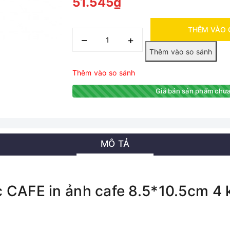
51.545₫
THÊM VÀO 
–
+
Thêm vào so sánh
Giá bán sản phẩm chưa
MÔ TẢ
c CAFE in ảnh cafe 8.5*10.5cm 4