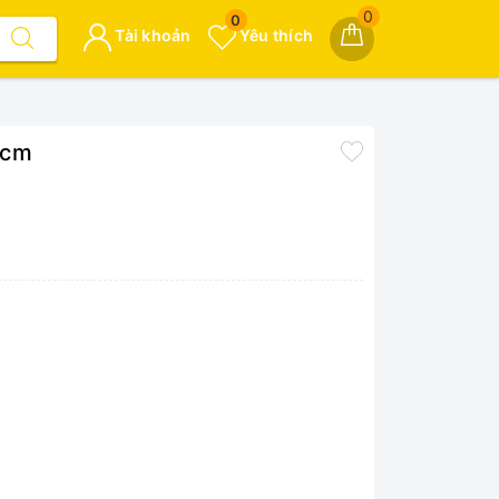
0
0
Tài khoản
Yêu thích
5cm