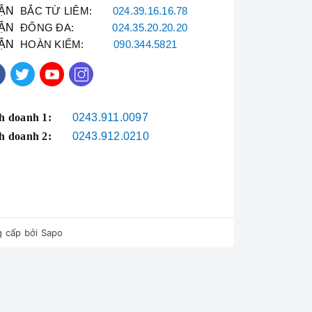
ẬN
BẮC TỪ LIÊM:
024.39.16.16.78
ẬN
ĐỐNG ĐA:
024.35.20.20.20
ẬN
HOÀN KIẾM:
090.344.5821
h doanh 1:
0243.911.0097
h doanh 2:
0243.912.0210
 cấp bởi
Sapo