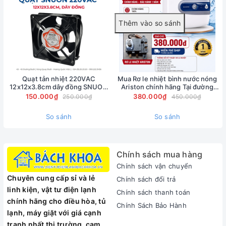
- So với các dòng máy lạnh sử dụng R22 thì khi dùng R410A
máy sẽ cho khả năng làm lạnh sâu hơn, tiết kiệm điện năng
tiêu thụ hơn.
- Dòng gas này có công suất cao và áp suất coa vì vậy nên
đường ống đồng sử dụng nhỏ hơn rất nhiều,
- Gas lạnh
R410A Chemours Freon góp phần cao trong việc
bảo vệ không khí môi trường, không ảnh hưởng đến tầng
Quạt tản nhiệt 220VAC
Mua Rơ le nhiệt bình nước nóng
12x12x3.8cm dây đồng SNUON
Ariston chính hãng Tại đường
Ozone.
chính hãng
Nguyễn Phong Sắc -
150.000₫
380.000₫
250.000₫
450.000₫
0902223456
So sánh
So sánh
Chính sách mua hàng
Gas R410A Chemours Freon có nhược điểm gì ?
Chính sách vận chuyển
Chuyên cung cấp sỉ và lẻ
- Các dòng máy sử dụng gas lạnh R410A khó bảo trì hơn so
Chính sách đổi trả
linh kiện, vật tư điện lạnh
với việc sử dụng R22( khi nạp gas ta phải xả hoàn toàn lượng
Chính sách thanh toán
chính hãng cho điều hòa, tủ
gas cũ, để thay mới hoàn toàn, với gas R22 thì ta có thể bơm
Chính Sách Bảo Hành
lạnh, máy giặt với giá cạnh
thêm vào mà không cần dùng thải khí gas cũ)
tranh nhất thị trường, cam