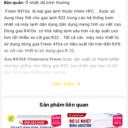
Bảo quản:
Ở nhiệt độ bình thường
Freon R410a là loại gas lạnh thuộc nhóm HFC , được sử
dụng thay thế cho gas lạnh R22 trong các hệ thống bơm
nhiệt và máy lạnh dân dụng dân dụng mang tính ưu việt cao.
Dòng gas R410a có khả năng lạnh sâu hơn và áp suất cao
hơn rất nhiều so với gas R22 . Tất cả các máy móc thiết bị
sử dụng dòng gas Freon 410a có hiệu suất lớn hơn đến 60%
so với các thiết bị sử dụng gas R-22.
Gas R410A
Chemours Freon
được sản xuất có thành phần
hóa học giống như dòng gas R22, tuy nhiên gas này có độ
bay hơi trong không khí cao hơn.
Xem thêm
Gas lạnh R410A Chemours Freon có thể thay thế gas R22 ?
Sản phẩm liên quan
- Sử dụng rất nhiều trong các dòng máy lạnh đời mới đạt tiêu
chuẩn cao
- Khả năng làm lạnh cao hơn R22 gấp 1,6 lần
40%
16%