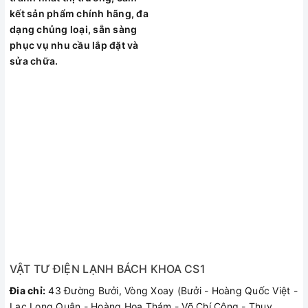
- Giá thành của các máy sử dụng R410A thường đắt hơn so
kết sản phẩm chính hãng, đa
với R22, đồng thời chi phí nạp gas lần đầu cho máy thường
dạng chủng loại, sẵn sàng
rất cao và đòi hỏi sử dụng nhiều thiết bị chuyên dụng phức
phục vụ nhu cầu lắp đặt và
tạp.
sửa chữa.
VẬT TƯ ĐIỆN LẠNH BÁCH KHOA CS1
Đia chỉ:
43 Đường Bưởi, Vòng Xoay (Bưởi - Hoàng Quốc Việt -
Lạc Long Quân - Hoàng Hoa Thám - Võ Chí Công - Thụy