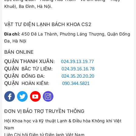
Khuê), Ba Đình, Hà Nội.
VẬT TƯ ĐIỆN LẠNH BÁCH KHOA CS2
Đia chỉ:
450 Đê La Thành, Phường Láng Thượng, Quận Đống
Đa, Hà Nội
BÁN ONLINE
QUẬN THANH XUÂN
:
024.39.13.19.77
QUẬN
BẮC TỪ LIÊM:
024.39.16.16.78
QUẬN
ĐỐNG ĐA:
024.35.20.20.20
QUẬN
HOÀN KIẾM:
090.344.5821
ĐƠN VỊ BẢO TRỢ TRUYỀN THÔNG
Hội Khoa học và Kỹ thuật Lạnh & Điều hòa Không khí Việt
Nam
Liên Chi hội Điện tử Điện lạnh Việt Nam