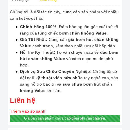
Chúng tôi là đối tác tin cậy, cung cấp sản phẩm với nhiều
cam kết vượt trội:
Chính Hãng 100%:
Đảm bảo nguồn gốc xuất xứ rõ
ràng của từng chiếc
bơm chân không Value
.
Giá Tốt Nhất:
Cung cấp
giá bơm hút chân không
Value
cạnh tranh, kèm theo nhiều ưu đãi hấp dẫn.
Hỗ Trợ Kỹ Thuật:
Tư vấn chuyên sâu về
dầu bơm
hút chân không Value
và cách chọn model phù
hợp.
Dịch vụ Sửa Chữa Chuyên Nghiệp:
Chúng tôi có
đội ngũ
kỹ thuật viên sửa chữa
tay nghề cao, sẵn
sàng hỗ trợ bảo trì và
sửa chữa bơm hút chân
không Value
khi cần.
Liên hệ
Thêm vào so sánh
Giá bán sản phẩm chưa bao gồm phí vận chuyển.