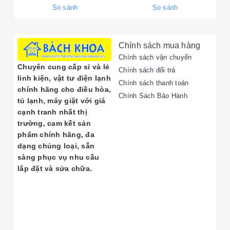
So sánh
So sánh
☎️ 090.222.3455
Chính sách mua hàng
Địa chỉ:
43 - 45 Đường Bưởi (Vòng
Chính sách vận chuyển
Xoay Bưởi - Hoàng Quốc Việt) |
Chuyên cung cấp sỉ và lẻ
Chính sách đổi trả
Hotline:
024.35.20.20.20
linh kiện, vật tư điện lạnh
Chính sách thanh toán
chính hãng cho điều hòa,
Chính Sách Bảo Hành
tủ lạnh, máy giặt với giá
cạnh tranh nhất thị
CÁC DÒNG
MÁY BƠM CHÂN
trường, cam kết sản
phẩm chính hãng, đa
KHÔNG VALUE
VÀ LỰA CHỌN
dạng chủng loại, sẵn
PHÙ HỢP
sàng phục vụ nhu cầu
lắp đặt và sửa chữa.
Để giúp quý khách hàng dễ dàng lựa chọn, chúng tôi
phân loại các dòng
máy bơm chân không Value
theo
công suất và ứng dụng:
Bơm 1 Cấp (1-Stage):
Phù hợp cho
bơm hút chân
không máy lạnh
công suất nhỏ, dân dụng, và các