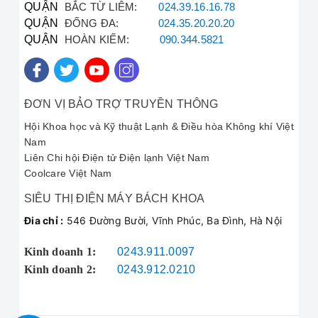
QUẬN
BẮC TỪ LIÊM:
024.39.16.16.78
QUẬN
ĐỐNG ĐA:
024.35.20.20.20
QUẬN
HOÀN KIẾM:
090.344.5821
Tôi mua chiếc
bơm chân không Value 2 cấp
V-i280SV tại Bách Khoa để phục vụ công
trình lắp đặt hệ thống VRV. Máy chạy rất
ĐƠN VỊ BẢO TRỢ TRUYỀN THÔNG
khỏe và độ hút sâu tuyệt vời, giúp tôi hoàn
Hội Khoa học và Kỹ thuật Lạnh & Điều hòa Không khí Việt
thành công việc nhanh chóng. Nhân viên tư
Nam
vấn model
Value V-i280SV
rất nhiệt tình,
Liên Chi hội Điện tử Điện lạnh Việt Nam
đúng với nhu cầu
bơm chân không ngành
Coolcare Việt Nam
lạnh
của tôi.
- Anh Quang (Chủ thầu cơ điện lạnh, Hà
SIÊU THỊ ĐIỆN MÁY BÁCH KHOA
Nội)
Đia chỉ :
546 Đường Bười, Vĩnh Phúc, Ba Đình, Hà Nội
Kinh doanh 1:
0243.911.0097
Mình dùng chiếc bơm 3.5 CFM (
Value V-
i140SV
) để
hút chân không điều hòa
dân
Kinh doanh 2:
0243.912.0210
dụng. Máy gọn nhẹ, dễ mang vác và giá
thành rất hợp lý. Quan trọng là được mua
hàng chính hãng, có tem bảo hành đầy đủ tại